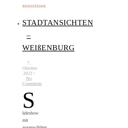
weiterlesen
STADTANSICHTEN
–
WEIßENBURG
7.
Oktober
2023
/
No
Comments
S
lideshow
mit
ausgewählten