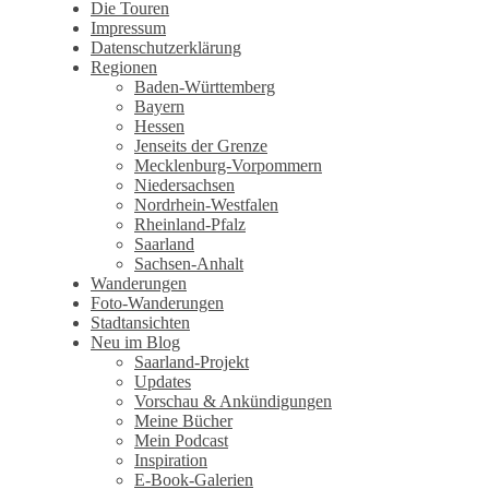
Wandertagebuch von Torsten
Die Touren
Impressum
Wirschum
Datenschutzerklärung
Regionen
Baden-Württemberg
Bayern
Hessen
Jenseits der Grenze
Mecklenburg-Vorpommern
Niedersachsen
Nordrhein-Westfalen
Rheinland-Pfalz
Saarland
Sachsen-Anhalt
Wanderungen
Foto-Wanderungen
Stadtansichten
Neu im Blog
Saarland-Projekt
Updates
Vorschau & Ankündigungen
Meine Bücher
Mein Podcast
Inspiration
E-Book-Galerien