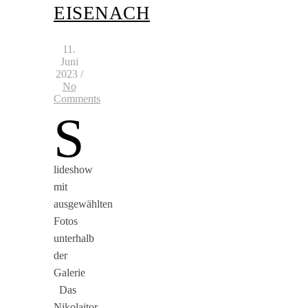
EISENACH
11.
Juni
2023
/
No
Comments
S
lideshow
mit
ausgewählten
Fotos
unterhalb
der
Galerie
Das
Nikolaitor,