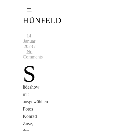
–
HÜNFELD
14.
Januar
2023
/
No
Comments
S
lideshow
mit
ausgewählten
Fotos
Konrad
Zuse,
der