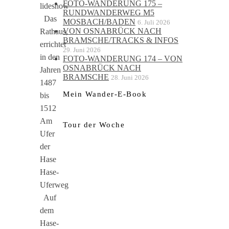
FOTO-WANDERUNG 175 –
lideshow
RUNDWANDERWEG M5
Das
MOSBACH/BADEN
6. Juli 2026
VON OSNABRÜCK NACH
Rathaus,
BRAMSCHE/TRACKS & INFOS
errichtet
29. Juni 2026
in den
FOTO-WANDERUNG 174 – VON
OSNABRÜCK NACH
Jahren
BRAMSCHE
28. Juni 2026
1487
Mein Wander-E-Book
bis
1512
Am
Tour der Woche
Ufer
der
Hase
Hase-
Uferweg
Auf
dem
Hase-