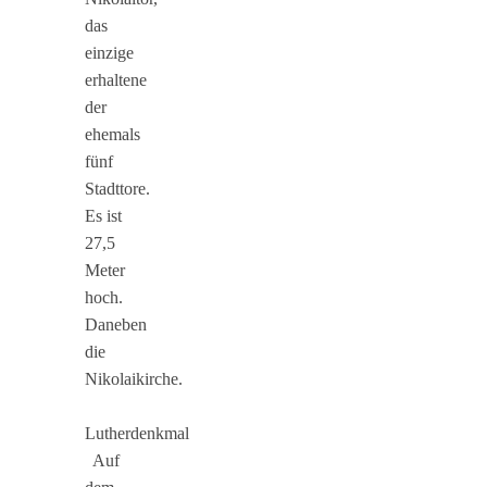
das
einzige
erhaltene
der
ehemals
fünf
Stadttore.
Es ist
27,5
Meter
hoch.
Daneben
die
Nikolaikirche.
Lutherdenkmal
Auf