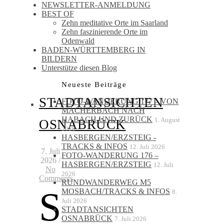
NEWSLETTER-ANMELDUNG
BEST OF
Zehn meditative Orte im Saarland
Zehn faszinierende Orte im
Odenwald
BADEN-WÜRTTEMBERG IN
BILDERN
Unterstütze diesen Blog
Neueste Beiträge
STADTANSICHTEN
FOTO-WANDERUNG 177 – VON
MACHERBACH NACH
HABACH UND ZURÜCK
1. August
OSNABRÜCK
2026
HASBERGEN/ERZSTEIG -
TRACKS & INFOS
12. Juli 2026
7. Juli
FOTO-WANDERUNG 176 –
2026
/
HASBERGEN/ERZSTEIG
12. Juli
No
2026
Comments
RUNDWANDERWEG M5
S
MOSBACH/TRACKS & INFOS
8.
Juli 2026
STADTANSICHTEN
OSNABRÜCK
7. Juli 2026