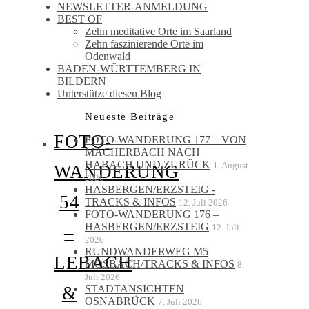
NEWSLETTER-ANMELDUNG
BEST OF
Zehn meditative Orte im Saarland
Zehn faszinierende Orte im
Odenwald
BADEN-WÜRTTEMBERG IN
BILDERN
Unterstütze diesen Blog
Neueste Beiträge
FOTO-
FOTO-WANDERUNG 177 – VON
MACHERBACH NACH
HABACH UND ZURÜCK
1. August
WANDERUNG
2026
HASBERGEN/ERZSTEIG -
54
TRACKS & INFOS
12. Juli 2026
FOTO-WANDERUNG 176 –
HASBERGEN/ERZSTEIG
12. Juli
–
2026
RUNDWANDERWEG M5
LEBACH
MOSBACH/TRACKS & INFOS
8.
Juli 2026
STADTANSICHTEN
&
OSNABRÜCK
7. Juli 2026