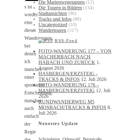
Die Marienwegetappen
(12)
s ist
Die Touren in Bildern
(134)
Stadtansichten
(96)
wieder
Tracks und Infos
(88)
eine
Uncategorized
(10)
Wandertouren
(317)
dieser
Wanderungen,
RSS-Feed
bei
FOTO-WANDERUNG 177 – VON
denen
MACHERBACH NACH
ich
HABACH UND ZURÜCK
1.
August 2026
manches
HASBERGEN/ERZSTEIG -
einer
TRACKS & INFOS
12. Juli 2026
FOTO-WANDERUNG 176 –
spontanen
HASBERGEN/ERZSTEIG
12. Juli
Entscheidung,
2026
manches
RUNDWANDERWEG M5
MOSBACH/TRACKS & INFOS
8.
auch
Juli 2026
einfach
Neuestes Update
der
Regie
Schriesheim, Odenwald, Bergstraße
des