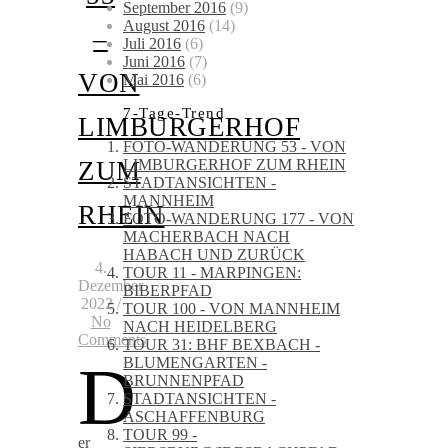
September 2016
(9)
August 2016
(14)
–
Juli 2016
(6)
Juni 2016
(7)
VON
Mai 2016
(6)
7-Tage-Trend
LIMBURGERHOF
FOTO-WANDERUNG 53 - VON
LIMBURGERHOF ZUM RHEIN
ZUM
STADTANSICHTEN -
MANNHEIM
RHEIN
FOTO-WANDERUNG 177 - VON
MACHERBACH NACH
HABACH UND ZURÜCK
4.
TOUR 11 - MARPINGEN:
Dezember
BIBERPFAD
2022
/
TOUR 100 - VON MANNHEIM
No
NACH HEIDELBERG
Comments
TOUR 31: BHF BEXBACH -
D
BLUMENGARTEN -
BRUNNENPFAD
STADTANSICHTEN -
ASCHAFFENBURG
TOUR 99 -
er