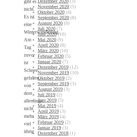
Dezember 2020
(3)
gibt es
November 2020
(5)
nicht.
Oktober 2020
(4)
Es ist
September 2020
(8)
August 2020
(8)
eine
Juli 2020
(7)
Winterwanderung.
Juni 2020
(10)
Mai 2020
(9)
Am
April 2020
(8)
Tag
März 2020
(10)
zuvor
Februar 2020
(5)
Januar 2020
(7)
ist
Dezember 2019
(12)
Schnee
November 2019
(10)
gefallen,
Oktober 2019
(2)
September 2019
(3)
von
August 2019
(3)
dem
Juli 2019
(2)
Juni 2019
(5)
allerdings
Mai 2019
(4)
nicht
April 2019
(3)
mehr
März 2019
(4)
Februar 2019
(2)
viel
Januar 2019
(3)
übrig
Dezember 2018
(1)