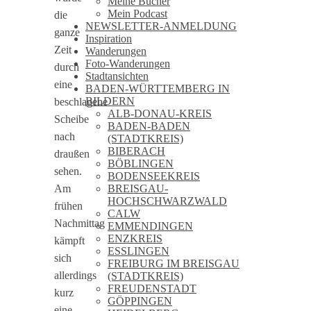
Meine Bücher
Mein Podcast
die
NEWSLETTER-ANMELDUNG
ganze
Inspiration
Zeit
Wanderungen
Foto-Wanderungen
durch
Stadtansichten
eine
BADEN-WÜRTTEMBERG IN
BILDERN
beschlagene
ALB-DONAU-KREIS
Scheibe
BADEN-BADEN
nach
(STADTKREIS)
BIBERACH
draußen
BÖBLINGEN
sehen.
BODENSEEKREIS
BREISGAU-
Am
HOCHSCHWARZWALD
frühen
CALW
Nachmittag
EMMENDINGEN
ENZKREIS
kämpft
ESSLINGEN
sich
FREIBURG IM BREISGAU
allerdings
(STADTKREIS)
FREUDENSTADT
kurz
GÖPPINGEN
eine