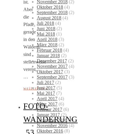
November 2018
(2)
ist.
Oktober 2018
(4)
Aber
September 2018
(2)
die
August 2018
(4)
Juli 2018
(4)
Pfade,
Juni 2018
(2)
gerade
Mai 2018
(1)
April 2018
(3)
in den
März 2018
(2)
Wäldern,
Februar 2018
(4)
sind
Januar 2018
(2)
Dezember 2017
(2)
stellenweise
November 2017
(4)
vereist,
Oktober 2017
(3)
…
September 2017
(3)
Juli 2017
(2)
Juni 2017
(5)
weiterlesen
Mai 2017
(7)
April 2017
(4)
März 2017
(6)
FOTO-
Februar 2017
(6)
Januar 2017
(2)
WANDERUNG
Dezember 2016
(2)
November 2016
(4)
53
Oktober 2016
(8)