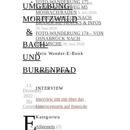
FOTO-WANDERUNG 175 –
UMGEBUNG:
RUNDWANDERWEG M5
MOSBACH/BADEN
6. Juli 2026
MORITZWALD
VON OSNABRÜCK NACH
BRAMSCHE/TRACKS & INFOS
29. Juni 2026
&
FOTO-WANDERUNG 174 – VON
OSNABRÜCK NACH
BACH-
BRAMSCHE
28. Juni 2026
Mein Wander-E-Book
UND
BURRENPFAD
Tour der Woche
13.
INTERVIEW
Dezember
2022
/
Interview mit mir über das
No
Unterwegssein auf frager.de
Comments
E
Kategorien
Allgemein
(2)