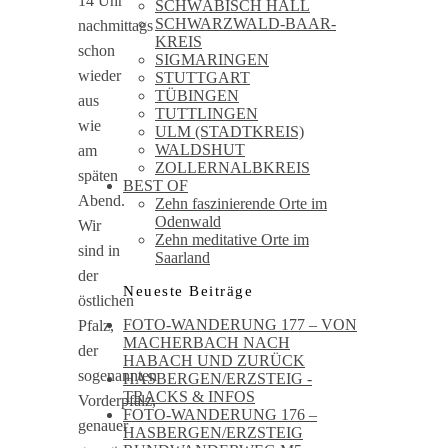
14 Uhr
SCHWÄBISCH HALL
SCHWARZWALD-BAAR-
nachmittags
KREIS
schon
SIGMARINGEN
wieder
STUTTGART
TÜBINGEN
aus
TUTTLINGEN
wie
ULM (STADTKREIS)
WALDSHUT
am
ZOLLERNALBKREIS
späten
BEST OF
Abend.
Zehn faszinierende Orte im
Odenwald
Wir
Zehn meditative Orte im
sind in
Saarland
der
Neueste Beiträge
östlichen
FOTO-WANDERUNG 177 – VON
Pfalz,
MACHERBACH NACH
der
HABACH UND ZURÜCK
sogenannten
HASBERGEN/ERZSTEIG -
TRACKS & INFOS
Vorderpfalz,
FOTO-WANDERUNG 176 –
genauer
HASBERGEN/ERZSTEIG