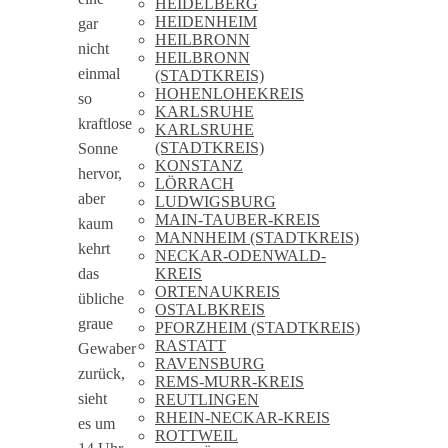
HEIDELBERG
HEIDENHEIM
gar
HEILBRONN
nicht
HEILBRONN
einmal
(STADTKREIS)
HOHENLOHEKREIS
so
KARLSRUHE
kraftlose
KARLSRUHE
(STADTKREIS)
Sonne
KONSTANZ
hervor,
LÖRRACH
aber
LUDWIGSBURG
MAIN-TAUBER-KREIS
kaum
MANNHEIM (STADTKREIS)
kehrt
NECKAR-ODENWALD-
KREIS
das
ORTENAUKREIS
übliche
OSTALBKREIS
graue
PFORZHEIM (STADTKREIS)
RASTATT
Gewaber
RAVENSBURG
zurück,
REMS-MURR-KREIS
sieht
REUTLINGEN
RHEIN-NECKAR-KREIS
es um
ROTTWEIL