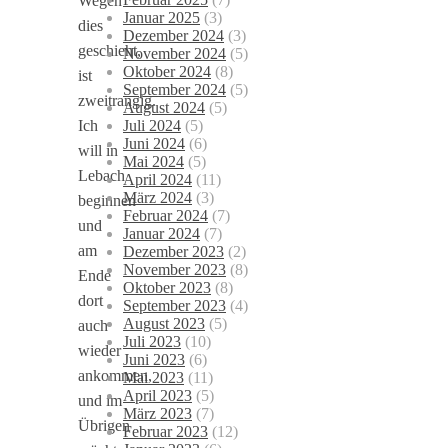
Wegen
Januar 2025
(3)
dies
Dezember 2024
(3)
geschieht,
November 2024
(5)
Oktober 2024
(8)
ist
September 2024
(5)
zweitrangig.
August 2024
(5)
Juli 2024
(5)
Ich
Juni 2024
(6)
will in
Mai 2024
(5)
Lebach
April 2024
(11)
März 2024
(3)
beginnen
Februar 2024
(7)
und
Januar 2024
(7)
am
Dezember 2023
(2)
November 2023
(8)
Ende
Oktober 2023
(8)
dort
September 2023
(4)
August 2023
(5)
auch
Juli 2023
(10)
wieder
Juni 2023
(6)
ankommen,
Mai 2023
(11)
April 2023
(5)
und im
März 2023
(7)
Übrigen
Februar 2023
(12)