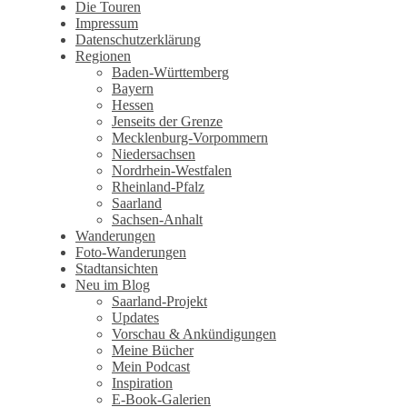
Wandertagebuch von Torsten
Die Touren
Impressum
Wirschum
Datenschutzerklärung
Regionen
Baden-Württemberg
Bayern
Hessen
Jenseits der Grenze
Mecklenburg-Vorpommern
Niedersachsen
Nordrhein-Westfalen
Rheinland-Pfalz
Saarland
Sachsen-Anhalt
Wanderungen
Foto-Wanderungen
Stadtansichten
Neu im Blog
Saarland-Projekt
Updates
Vorschau & Ankündigungen
Meine Bücher
Mein Podcast
Inspiration
E-Book-Galerien