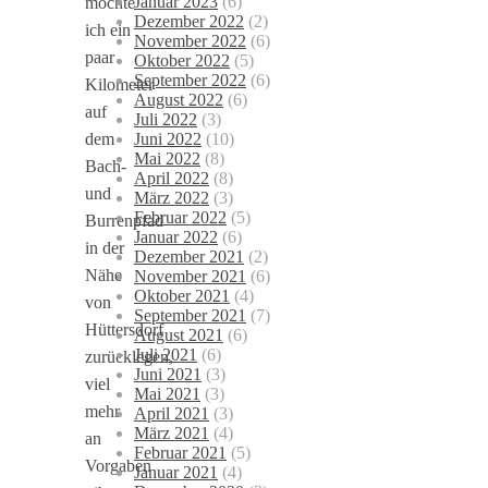
Januar 2023
(6)
möchte
Dezember 2022
(2)
ich ein
November 2022
(6)
paar
Oktober 2022
(5)
September 2022
(6)
Kilometer
August 2022
(6)
auf
Juli 2022
(3)
Juni 2022
(10)
dem
Mai 2022
(8)
Bach-
April 2022
(8)
und
März 2022
(3)
Februar 2022
(5)
Burrenpfad
Januar 2022
(6)
in der
Dezember 2021
(2)
Nähe
November 2021
(6)
Oktober 2021
(4)
von
September 2021
(7)
Hüttersdorf
August 2021
(6)
Juli 2021
(6)
zurücklegen,
Juni 2021
(3)
viel
Mai 2021
(3)
mehr
April 2021
(3)
März 2021
(4)
an
Februar 2021
(5)
Vorgaben
Januar 2021
(4)