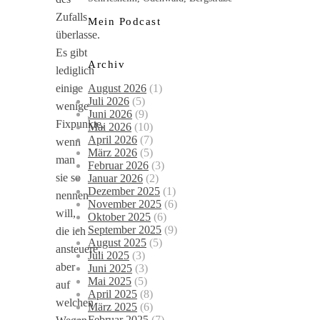
Zufalls
Mein Podcast
überlasse.
Es gibt
Archiv
lediglich
August 2026
(1)
einige
Juli 2026
(5)
wenige
Juni 2026
(9)
Fixpunkte,
Mai 2026
(10)
April 2026
(7)
wenn
März 2026
(5)
man
Februar 2026
(3)
sie so
Januar 2026
(2)
Dezember 2025
(1)
nennen
November 2025
(6)
will,
Oktober 2025
(6)
September 2025
(9)
die ich
August 2025
(5)
ansteuere,
Juli 2025
(3)
aber
Juni 2025
(3)
Mai 2025
(5)
auf
April 2025
(8)
welchen
März 2025
(6)
Februar 2025
(7)