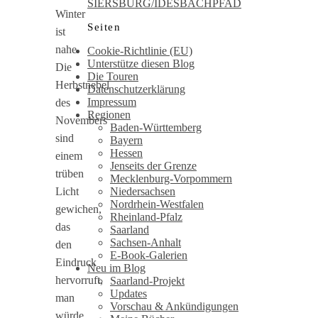
SIERSBURG/IDESBACHPFAD
Winter
Seiten
ist
nahe.
Cookie-Richtlinie (EU)
Unterstütze diesen Blog
Die
Die Touren
Herbstnebel
Datenschutzerklärung
Impressum
des
Regionen
Novembers
Baden-Württemberg
sind
Bayern
Hessen
einem
Jenseits der Grenze
trüben
Mecklenburg-Vorpommern
Niedersachsen
Licht
Nordrhein-Westfalen
gewichen,
Rheinland-Pfalz
das
Saarland
Sachsen-Anhalt
den
E-Book-Galerien
Eindruck
Neu im Blog
hervorruft,
Saarland-Projekt
Updates
man
Vorschau & Ankündigungen
würde