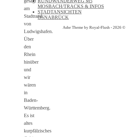
RUNDWANDERWEG M5
gesagt
MOSBACH/TRACKS & INFOS
am
STADTANSICHTEN
Stadtrand
OSNABRÜCK
von
Ashe Theme by Royal-Flush - 2026 ©
Ludwigshafen.
Über
den
Rhein
hinüber
und
wir
wären
in
Baden-
Württemberg.
Es ist
altes
kurpfälzisches