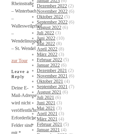
Januar 2023
(6)
Rheinstraße
Dezember 2022
(2)
– Winterbach
November 2022
(6)
Oktober 2022
(5)
–
September 2022
(6)
Wallesweilerhof
August 2022
(6)
Juli 2022
(3)
–
Juni 2022
(10)
Wendelinuspark
Mai 2022
(8)
– St. Wendel
April 2022
(8)
März 2022
(3)
Februar 2022
(5)
zur Tour
Januar 2022
(6)
Dezember 2021
(2)
Leave a
November 2021
(6)
Reply
Oktober 2021
(4)
September 2021
(7)
Deine E-
August 2021
(6)
Mail-Adresse
Juli 2021
(6)
Juni 2021
(3)
wird nicht
Mai 2021
(3)
veröffentlicht.
April 2021
(3)
Erforderliche
März 2021
(4)
Februar 2021
(5)
Felder sind
Januar 2021
(4)
mit
*