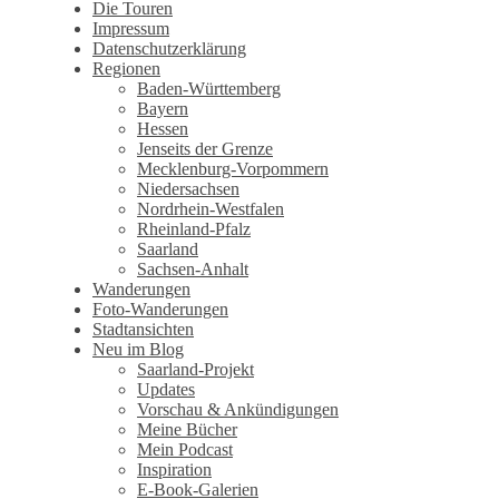
Wandertagebuch von Torsten
Die Touren
Impressum
Wirschum
Datenschutzerklärung
Regionen
Baden-Württemberg
Bayern
Hessen
Jenseits der Grenze
Mecklenburg-Vorpommern
Niedersachsen
Nordrhein-Westfalen
Rheinland-Pfalz
Saarland
Sachsen-Anhalt
Wanderungen
Foto-Wanderungen
Stadtansichten
Neu im Blog
Saarland-Projekt
Updates
Vorschau & Ankündigungen
Meine Bücher
Mein Podcast
Inspiration
E-Book-Galerien