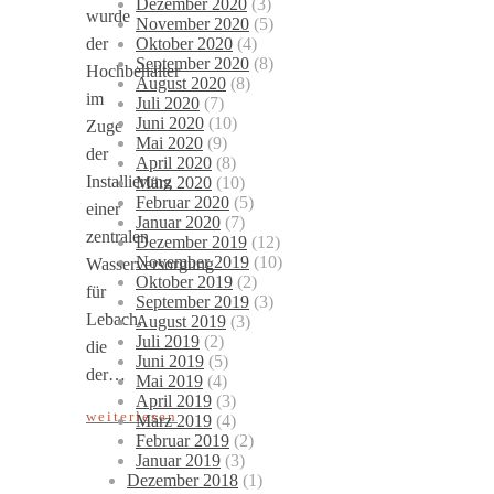
Dezember 2020
(3)
wurde
November 2020
(5)
Oktober 2020
(4)
der
September 2020
(8)
Hochbehälter
August 2020
(8)
im
Juli 2020
(7)
Juni 2020
(10)
Zuge
Mai 2020
(9)
der
April 2020
(8)
Installierung
März 2020
(10)
Februar 2020
(5)
einer
Januar 2020
(7)
zentralen
Dezember 2019
(12)
November 2019
(10)
Wasserversorgung
Oktober 2019
(2)
für
September 2019
(3)
Lebach,
August 2019
(3)
Juli 2019
(2)
die
Juni 2019
(5)
der…
Mai 2019
(4)
April 2019
(3)
weiterlesen
März 2019
(4)
Februar 2019
(2)
Januar 2019
(3)
Dezember 2018
(1)