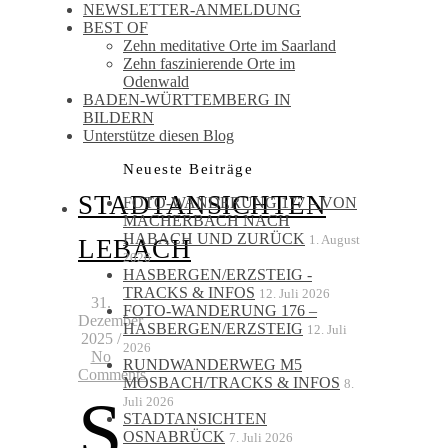
NEWSLETTER-ANMELDUNG
BEST OF
Zehn meditative Orte im Saarland
Zehn faszinierende Orte im
Odenwald
BADEN-WÜRTTEMBERG IN
BILDERN
Unterstütze diesen Blog
Neueste Beiträge
STADTANSICHTEN
FOTO-WANDERUNG 177 – VON
MACHERBACH NACH
HABACH UND ZURÜCK
1. August
LEBACH
2026
HASBERGEN/ERZSTEIG -
TRACKS & INFOS
12. Juli 2026
31.
FOTO-WANDERUNG 176 –
Dezember
HASBERGEN/ERZSTEIG
12. Juli
2025
/
2026
No
RUNDWANDERWEG M5
Comments
MOSBACH/TRACKS & INFOS
8.
S
Juli 2026
STADTANSICHTEN
OSNABRÜCK
7. Juli 2026