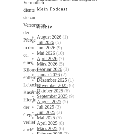
Vermutlich
Mein Podcast
diente
sie zur
Versorgung
Archiv
der
August 2026
(1)
Pferde
Juli 2026
(5)
in der
Juni 2026
(9)
Mai 2026
(10)
ca.
April 2026
(7)
einen
März 2026
(5)
Februar 2026
(3)
Kilometer
Januar 2026
(2)
entfernten
Dezember 2025
(1)
Lebacher
November 2025
(6)
Oktober 2025
(6)
Kaserne.
September 2025
(9)
Hier in
August 2025
(5)
Juli 2025
(3)
der
Juni 2025
(3)
Gegend
Mai 2025
(5)
verlief
April 2025
(8)
März 2025
(6)
auch
Februar 2025
(7)