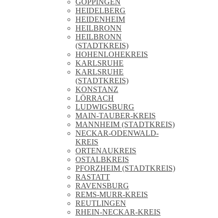
GÖPPINGEN
HEIDELBERG
HEIDENHEIM
HEILBRONN
HEILBRONN
(STADTKREIS)
HOHENLOHEKREIS
KARLSRUHE
KARLSRUHE
(STADTKREIS)
KONSTANZ
LÖRRACH
LUDWIGSBURG
MAIN-TAUBER-KREIS
MANNHEIM (STADTKREIS)
NECKAR-ODENWALD-
KREIS
ORTENAUKREIS
OSTALBKREIS
PFORZHEIM (STADTKREIS)
RASTATT
RAVENSBURG
REMS-MURR-KREIS
REUTLINGEN
RHEIN-NECKAR-KREIS