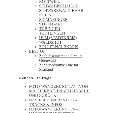
ROTTWEIL
SCHWÄBISCH HALL
SCHWARZWALD-BAAR-
KREIS
SIGMARINGEN
STUTTGART
TÜBINGEN
TUTTLINGEN
ULM (STADTKREIS)
WALDSHUT
ZOLLERNALBKREIS
BEST OF
Zehn faszinierende Orte im
Odenwald
Zehn meditative Orte im
Saarland
Neueste Beiträge
FOTO-WANDERUNG 177 – VON
MACHERBACH NACH HABACH
UND ZURÜCK
HASBERGEN/ERZSTEIG -
TRACKS & INFOS
FOTO-WANDERUNG 176 –