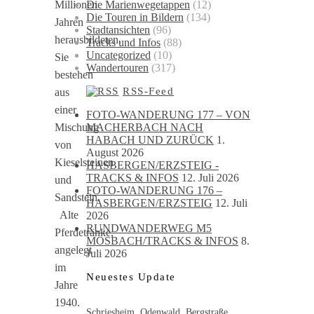
Die Marienwegetappen
(12)
Millionen
Die Touren in Bildern
(134)
Jahren
Stadtansichten
(96)
herausbildeten.
Tracks und Infos
(88)
Uncategorized
(10)
Sie
Wandertouren
(317)
bestehen
RSS-Feed
aus
einer
FOTO-WANDERUNG 177 – VON
MACHERBACH NACH
Mischung
HABACH UND ZURÜCK
1.
von
August 2026
Kieselsteinen
HASBERGEN/ERZSTEIG -
TRACKS & INFOS
12. Juli 2026
und
FOTO-WANDERUNG 176 –
Sandstein.
HASBERGEN/ERZSTEIG
12. Juli
Alte
2026
RUNDWANDERWEG M5
Pferdetränke,
MOSBACH/TRACKS & INFOS
8.
angelegt
Juli 2026
im
Neuestes Update
Jahre
1940.
Schriesheim, Odenwald, Bergstraße