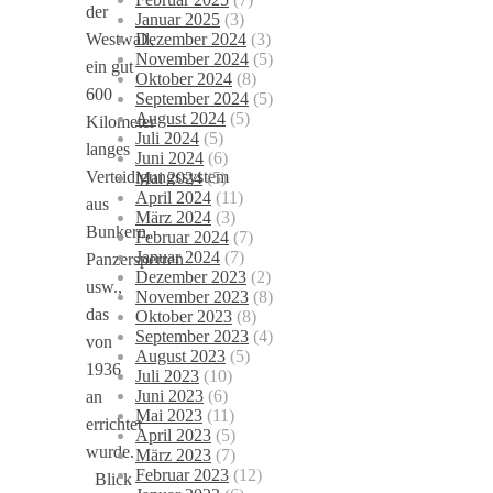
der
Januar 2025
(3)
Dezember 2024
(3)
Westwall,
November 2024
(5)
ein gut
Oktober 2024
(8)
600
September 2024
(5)
August 2024
(5)
Kilometer
Juli 2024
(5)
langes
Juni 2024
(6)
Verteidigungssystem
Mai 2024
(5)
April 2024
(11)
aus
März 2024
(3)
Bunkern,
Februar 2024
(7)
Januar 2024
(7)
Panzersperren
Dezember 2023
(2)
usw.,
November 2023
(8)
das
Oktober 2023
(8)
September 2023
(4)
von
August 2023
(5)
1936
Juli 2023
(10)
Juni 2023
(6)
an
Mai 2023
(11)
errichtet
April 2023
(5)
wurde.
März 2023
(7)
Februar 2023
(12)
Blick