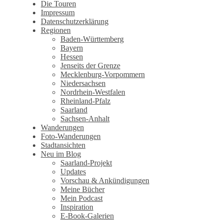
Wandertagebuch von Torsten
Die Touren
Impressum
Wirschum
Datenschutzerklärung
Regionen
Baden-Württemberg
Bayern
Hessen
Jenseits der Grenze
Mecklenburg-Vorpommern
Niedersachsen
Nordrhein-Westfalen
Rheinland-Pfalz
Saarland
Sachsen-Anhalt
Wanderungen
Foto-Wanderungen
Stadtansichten
Neu im Blog
Saarland-Projekt
Updates
Vorschau & Ankündigungen
Meine Bücher
Mein Podcast
Inspiration
E-Book-Galerien