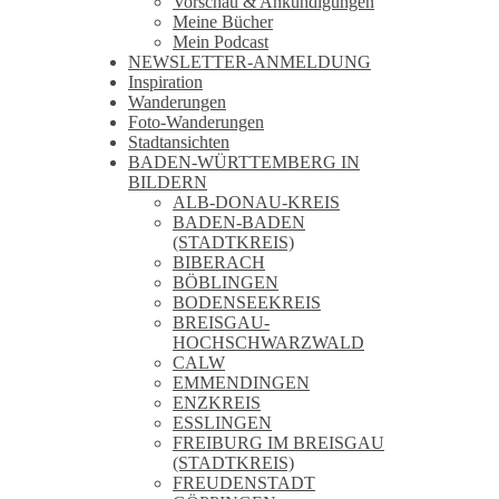
Vorschau & Ankündigungen
Meine Bücher
Mein Podcast
NEWSLETTER-ANMELDUNG
Inspiration
Wanderungen
Foto-Wanderungen
Stadtansichten
BADEN-WÜRTTEMBERG IN
BILDERN
ALB-DONAU-KREIS
BADEN-BADEN
(STADTKREIS)
BIBERACH
BÖBLINGEN
BODENSEEKREIS
BREISGAU-
HOCHSCHWARZWALD
CALW
EMMENDINGEN
ENZKREIS
ESSLINGEN
FREIBURG IM BREISGAU
(STADTKREIS)
FREUDENSTADT