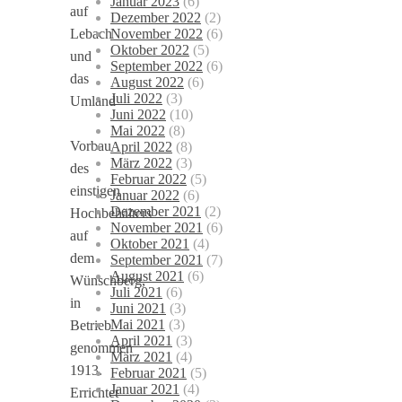
Januar 2023
(6)
auf
Dezember 2022
(2)
November 2022
(6)
Lebach
Oktober 2022
(5)
und
September 2022
(6)
das
August 2022
(6)
Juli 2022
(3)
Umland
Juni 2022
(10)
Mai 2022
(8)
Vorbau
April 2022
(8)
März 2022
(3)
des
Februar 2022
(5)
einstigen
Januar 2022
(6)
Dezember 2021
(2)
Hochbehälters
November 2021
(6)
auf
Oktober 2021
(4)
dem
September 2021
(7)
August 2021
(6)
Wünschberg,
Juli 2021
(6)
in
Juni 2021
(3)
Mai 2021
(3)
Betrieb
April 2021
(3)
genommen
März 2021
(4)
1913.
Februar 2021
(5)
Januar 2021
(4)
Errichtet