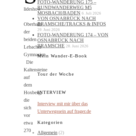
FOTO-WANDERUNG 175 –
RUNDWANDERWEG M5
lideshow
MOSBACH/BADEN
6. Juli 2026
VON OSNABRÜCK NACH
BRAMSCHE/TRACKS & INFOS
Oberhalb
29. Juni 2026
der
FOTO-WANDERUNG 174 – VON
beiden
OSNABRÜCK NACH
BRAMSCHE
28. Juni 2026
Lebacher
Gymnasien
Mein Wander-E-Book
Die
Kaltensteine
Tour der Woche
auf
dem
INTERVIEW
Hoxberg,
die
Interview mit mir über das
sich
Unterwegssein auf frager.de
vor
Kategorien
etwa
270
Allgemein
(2)