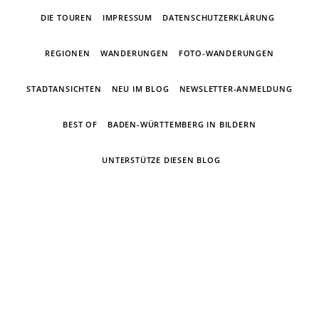
DIE TOUREN
IMPRESSUM
DATENSCHUTZERKLÄRUNG
REGIONEN
WANDERUNGEN
FOTO-WANDERUNGEN
STADTANSICHTEN
NEU IM BLOG
NEWSLETTER-ANMELDUNG
BEST OF
BADEN-WÜRTTEMBERG IN BILDERN
UNTERSTÜTZE DIESEN BLOG
Ein Wandertagebuch von Torsten
Wirschum