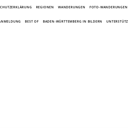
SCHUTZERKLÄRUNG
REGIONEN
WANDERUNGEN
FOTO-WANDERUNGEN
-ANMELDUNG
BEST OF
BADEN-WÜRTTEMBERG IN BILDERN
UNTERSTÜTZ
in Wandertagebuch von Torsten Wirsch