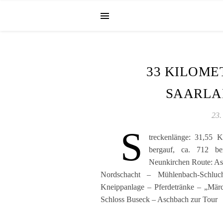
33 KILOME
SAARLA
23.
S
treckenlänge: 31,55 K
bergauf, ca. 712 ber
Neunkirchen Route: As
Nordschacht – Mühlenbach-Schluc
Kneippanlage – Pferdetränke – „Mä
Schloss Buseck – Aschbach zur Tour