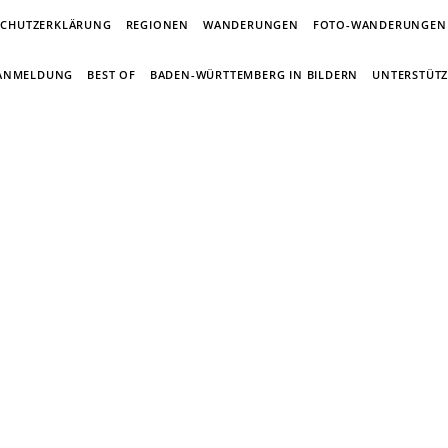
SCHUTZERKLÄRUNG
REGIONEN
WANDERUNGEN
FOTO-WANDERUNGEN
-ANMELDUNG
BEST OF
BADEN-WÜRTTEMBERG IN BILDERN
UNTERSTÜTZ
in Wandertagebuch von Torsten Wirsch