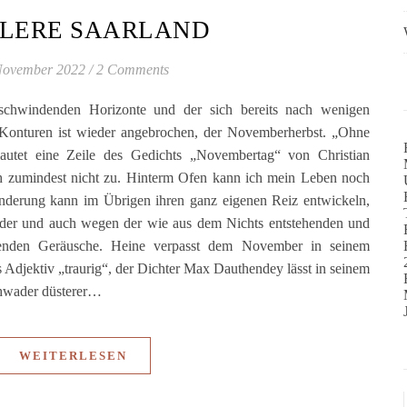
TLERE SAARLAND
November 2022
/
2 Comments
schwindenden Horizonte und der sich bereits nach wenigen
n Konturen ist wieder angebrochen, der Novemberherbst. „Ohne
autet eine Zeile des Gedichts „Novembertag“ von Christian
ich zumindest nicht zu. Hinterm Ofen kann ich mein Leben noch
derung kann im Übrigen ihren ganz eigenen Reiz entwickeln,
lder und auch wegen der wie aus dem Nichts entstehenden und
ösenden Geräusche. Heine verpasst dem November in seinem
Adjektiv „traurig“, der Dichter Max Dauthendey lässt in seinem
hwader düsterer…
WEITERLESEN