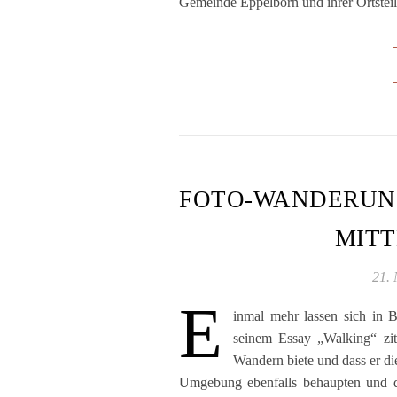
Gemeinde Eppelborn und ihrer Ortsteil
FOTO-WANDERUNG
MIT
21.
E
inmal mehr lassen sich in
seinem Essay „Walking“ zi
Wandern biete und dass er die
Umgebung ebenfalls behaupten und de