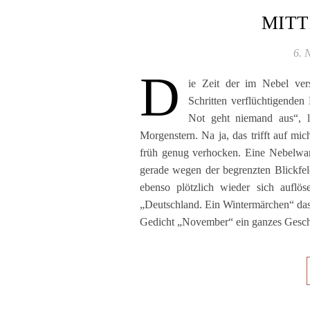
MIT
6. 
D
ie Zeit der im Nebel ver
Schritten verflüchtigende
Not geht niemand aus“, l
Morgenstern. Na ja, das trifft auf m
früh genug verhocken. Eine Nebelwan
gerade wegen der begrenzten Blickfe
ebenso plötzlich wieder sich aufl
„Deutschland. Ein Wintermärchen“ das 
Gedicht „November“ ein ganzes Gesc