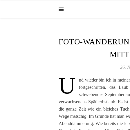
FOTO-WANDERUNG
MIT
26. 
U
nd wieder bin ich in meine
fortgeschritten, das L
schwebendes Septemberlaub
verwachsenens Spätherbstlaub. Es is
die ganze Zeit wie ein bleiches Tuch
Wege matschig. Im Grunde hat man wäh
Abenddämmerung. Wie bereits die letzt