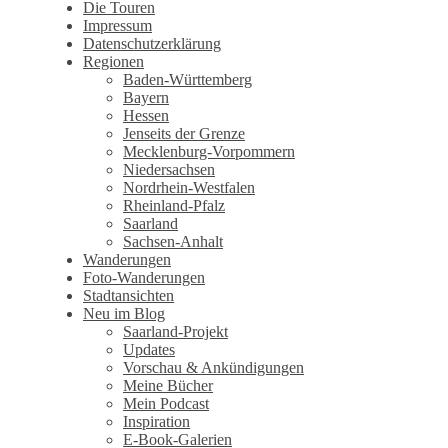
Wandertagebuch von Torsten
Die Touren
Impressum
Wirschum
Datenschutzerklärung
Regionen
Baden-Württemberg
Bayern
Hessen
Jenseits der Grenze
Mecklenburg-Vorpommern
Niedersachsen
Nordrhein-Westfalen
Rheinland-Pfalz
Saarland
Sachsen-Anhalt
Wanderungen
Foto-Wanderungen
Stadtansichten
Neu im Blog
Saarland-Projekt
Updates
Vorschau & Ankündigungen
Meine Bücher
Mein Podcast
Inspiration
E-Book-Galerien