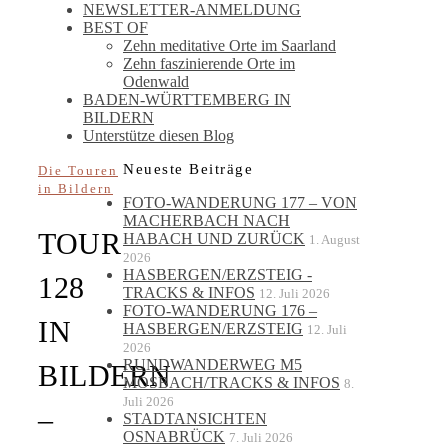
NEWSLETTER-ANMELDUNG
BEST OF
Zehn meditative Orte im Saarland
Zehn faszinierende Orte im
Odenwald
BADEN-WÜRTTEMBERG IN
BILDERN
Unterstütze diesen Blog
Neueste Beiträge
Die Touren
in Bildern
FOTO-WANDERUNG 177 – VON
MACHERBACH NACH
TOUR
HABACH UND ZURÜCK
1. August
2026
HASBERGEN/ERZSTEIG -
128
TRACKS & INFOS
12. Juli 2026
FOTO-WANDERUNG 176 –
IN
HASBERGEN/ERZSTEIG
12. Juli
2026
RUNDWANDERWEG M5
BILDERN
MOSBACH/TRACKS & INFOS
8.
Juli 2026
–
STADTANSICHTEN
OSNABRÜCK
7. Juli 2026