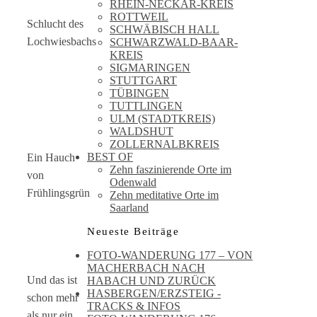
RHEIN-NECKAR-KREIS
ROTTWEIL
Schlucht des
SCHWÄBISCH HALL
Lochwiesbachs
SCHWARZWALD-BAAR-
KREIS
SIGMARINGEN
STUTTGART
TÜBINGEN
TUTTLINGEN
ULM (STADTKREIS)
WALDSHUT
ZOLLERNALBKREIS
BEST OF
Ein Hauch
Zehn faszinierende Orte im
von
Odenwald
Frühlingsgrün
Zehn meditative Orte im
Saarland
Neueste Beiträge
FOTO-WANDERUNG 177 – VON
MACHERBACH NACH
Und das ist
HABACH UND ZURÜCK
HASBERGEN/ERZSTEIG -
schon mehr
TRACKS & INFOS
als nur ein