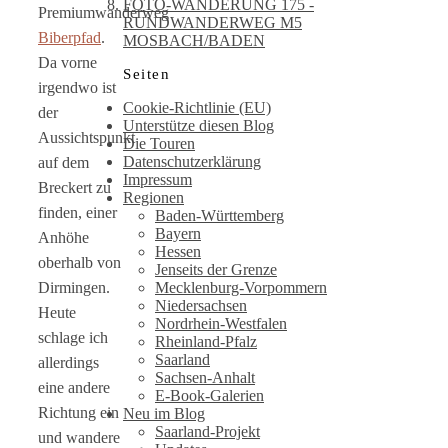
FOTO-WANDERUNG 175 -
Premiumwanderweg
RUNDWANDERWEG M5
Biberpfad
.
MOSBACH/BADEN
Da vorne
Seiten
irgendwo ist
Cookie-Richtlinie (EU)
der
Unterstütze diesen Blog
Aussichtspunkt
Die Touren
Datenschutzerklärung
auf dem
Impressum
Breckert zu
Regionen
finden, einer
Baden-Württemberg
Bayern
Anhöhe
Hessen
oberhalb von
Jenseits der Grenze
Mecklenburg-Vorpommern
Dirmingen.
Niedersachsen
Heute
Nordrhein-Westfalen
schlage ich
Rheinland-Pfalz
Saarland
allerdings
Sachsen-Anhalt
eine andere
E-Book-Galerien
Richtung ein
Neu im Blog
Saarland-Projekt
und wandere