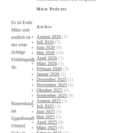
Mein Podcast
Es ist Ende
Archiv
März und
August 2026
(1)
endlich ist
Juli 2026
(5)
der erste
Juni 2026
(9)
richtige
Mai 2026
(10)
April 2026
(7)
Frühlingstag
März 2026
(5)
da.
Februar 2026
(3)
Januar 2026
(2)
Dezember 2025
(1)
November 2025
(6)
Oktober 2025
(6)
September 2025
(9)
August 2025
(5)
Bauernhaus
Juli 2025
(3)
im
Juni 2025
(3)
Mai 2025
(5)
Eppelborner
April 2025
(8)
Ortsteil
März 2025
(6)
Februar 2025
(7)