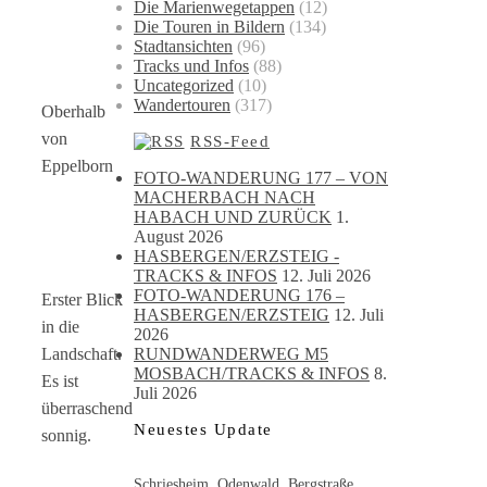
Die Marienwegetappen
(12)
Die Touren in Bildern
(134)
Stadtansichten
(96)
Tracks und Infos
(88)
Uncategorized
(10)
Wandertouren
(317)
Oberhalb
von
RSS-Feed
Eppelborn
FOTO-WANDERUNG 177 – VON
MACHERBACH NACH
HABACH UND ZURÜCK
1.
August 2026
HASBERGEN/ERZSTEIG -
TRACKS & INFOS
12. Juli 2026
FOTO-WANDERUNG 176 –
Erster Blick
HASBERGEN/ERZSTEIG
12. Juli
in die
2026
RUNDWANDERWEG M5
Landschaft.
MOSBACH/TRACKS & INFOS
8.
Es ist
Juli 2026
überraschend
Neuestes Update
sonnig.
Schriesheim, Odenwald, Bergstraße