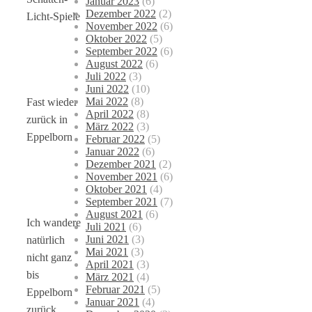
Januar 2023
(6)
Dezember 2022
(2)
Licht-Spiele
November 2022
(6)
Oktober 2022
(5)
September 2022
(6)
August 2022
(6)
Juli 2022
(3)
Juni 2022
(10)
Mai 2022
(8)
Fast wieder
April 2022
(8)
zurück in
März 2022
(3)
Eppelborn
Februar 2022
(5)
Januar 2022
(6)
Dezember 2021
(2)
November 2021
(6)
Oktober 2021
(4)
September 2021
(7)
August 2021
(6)
Ich wandere
Juli 2021
(6)
Juni 2021
(3)
natürlich
Mai 2021
(3)
nicht ganz
April 2021
(3)
bis
März 2021
(4)
Februar 2021
(5)
Eppelborn
Januar 2021
(4)
zurück,