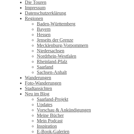
Wandertagebuch von Torsten
Die Touren
Impressum
Wirschum
Datenschutzerklärung
Regionen
Baden-Württemberg
Bayern
Hessen
Jenseits der Grenze
Mecklenburg-Vorpommern
Niedersachsen
Nordrhein-Westfalen
Rheinland-Pfalz
Saarland
Sachsen-Anhalt
Wanderungen
Foto-Wanderungen
Stadtansichten
Neu im Blog
Saarland-Projekt
Updates
Vorschau & Ankündigungen
Meine Bücher
Mein Podcast
Inspiration
E-Book-Galerien