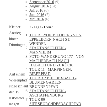
September 2016
(9)
August 2016
(14)
Juli 2016
(6)
Juni 2016
(7)
Mai 2016
(6)
Kleiner
7-Tage-Trend
Anstieg
TOUR 128 IN BILDERN - VON
hinter
EPPELBORN NACH ST.
WENDEL
Dirmingen
STADTANSICHTEN -
MANNHEIM
FOTO-WANDERUNG 177 - VON
MACHERBACH NACH
HABACH UND ZURÜCK
TOUR 11 - MARPINGEN:
BIBERPFAD
Auf einem
TOUR 31: BHF BEXBACH -
Wiesenpfad
BLUMENGARTEN -
stoße ich auf
BRUNNENPFAD
STADTANSICHTEN -
den 19
ASCHAFFENBURG
Kilometer
TOUR 99 -
SIERSBURG/IDESBACHPFAD
langen