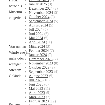
Habach,
Januar 2025
(3)
heute als
Dezember 2024
(3)
Museum
November 2024
(5)
Oktober 2024
(8)
eingerichtet
September 2024
(5)
August 2024
(5)
Juli 2024
(5)
Juni 2024
(6)
Mai 2024
(5)
April 2024
(11)
März 2024
(3)
Von nun an
Februar 2024
(7)
Windwege in
Januar 2024
(7)
mehr oder
Dezember 2023
(2)
November 2023
(8)
weniger
Oktober 2023
(8)
offenem
September 2023
(4)
August 2023
(5)
Gelände
Juli 2023
(10)
Juni 2023
(6)
Mai 2023
(11)
April 2023
(5)
März 2023
(7)
Februar 2023
(12)
Schatten-