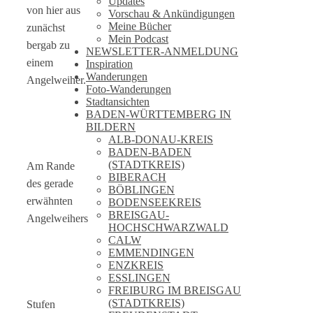
Updates
von hier aus
Vorschau & Ankündigungen
Meine Bücher
zunächst
Mein Podcast
bergab zu
NEWSLETTER-ANMELDUNG
einem
Inspiration
Wanderungen
Angelweiher.
Foto-Wanderungen
Stadtansichten
BADEN-WÜRTTEMBERG IN
BILDERN
ALB-DONAU-KREIS
BADEN-BADEN
(STADTKREIS)
Am Rande
BIBERACH
des gerade
BÖBLINGEN
erwähnten
BODENSEEKREIS
BREISGAU-
Angelweihers
HOCHSCHWARZWALD
CALW
EMMENDINGEN
ENZKREIS
ESSLINGEN
FREIBURG IM BREISGAU
(STADTKREIS)
Stufen