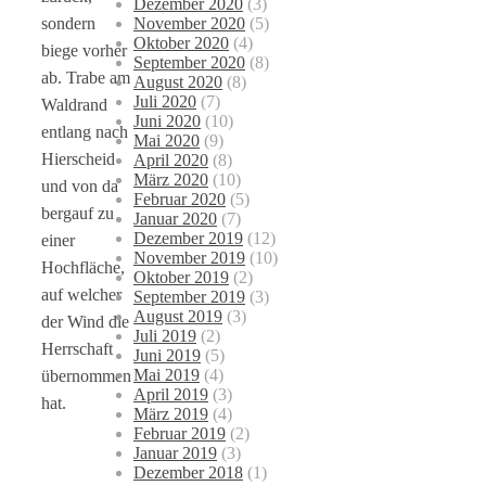
Dezember 2020
(3)
November 2020
(5)
sondern
Oktober 2020
(4)
biege vorher
September 2020
(8)
ab. Trabe am
August 2020
(8)
Juli 2020
(7)
Waldrand
Juni 2020
(10)
entlang nach
Mai 2020
(9)
Hierscheid
April 2020
(8)
März 2020
(10)
und von da
Februar 2020
(5)
bergauf zu
Januar 2020
(7)
Dezember 2019
(12)
einer
November 2019
(10)
Hochfläche,
Oktober 2019
(2)
auf welcher
September 2019
(3)
August 2019
(3)
der Wind die
Juli 2019
(2)
Herrschaft
Juni 2019
(5)
Mai 2019
(4)
übernommen
April 2019
(3)
hat.
März 2019
(4)
Februar 2019
(2)
Januar 2019
(3)
Dezember 2018
(1)