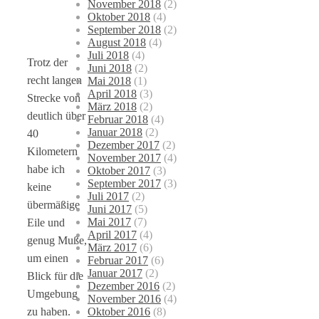
November 2018
(2)
Oktober 2018
(4)
September 2018
(2)
August 2018
(4)
Juli 2018
(4)
Trotz der
Juni 2018
(2)
recht langen
Mai 2018
(1)
April 2018
(3)
Strecke von
März 2018
(2)
deutlich über
Februar 2018
(4)
Januar 2018
(2)
40
Dezember 2017
(2)
Kilometern
November 2017
(4)
habe ich
Oktober 2017
(3)
September 2017
(3)
keine
Juli 2017
(2)
übermäßige
Juni 2017
(5)
Mai 2017
(7)
Eile und
April 2017
(4)
genug Muße,
März 2017
(6)
um einen
Februar 2017
(6)
Januar 2017
(2)
Blick für die
Dezember 2016
(2)
Umgebung
November 2016
(4)
Oktober 2016
(8)
zu haben.