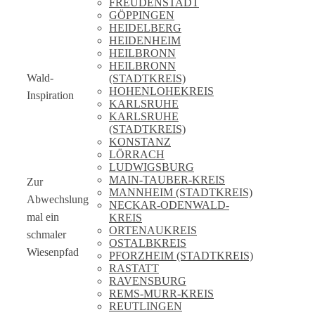
FREUDENSTADT
GÖPPINGEN
HEIDELBERG
HEIDENHEIM
HEILBRONN
HEILBRONN
Wald-
(STADTKREIS)
HOHENLOHEKREIS
Inspiration
KARLSRUHE
KARLSRUHE
(STADTKREIS)
KONSTANZ
LÖRRACH
LUDWIGSBURG
MAIN-TAUBER-KREIS
Zur
MANNHEIM (STADTKREIS)
Abwechslung
NECKAR-ODENWALD-
mal ein
KREIS
ORTENAUKREIS
schmaler
OSTALBKREIS
Wiesenpfad
PFORZHEIM (STADTKREIS)
RASTATT
RAVENSBURG
REMS-MURR-KREIS
REUTLINGEN