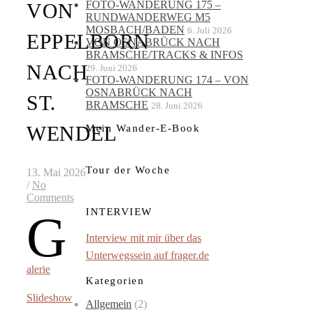
FOTO-WANDERUNG 175 –
VON
RUNDWANDERWEG M5
MOSBACH/BADEN
6. Juli 2026
EPPELBORN
VON OSNABRÜCK NACH
BRAMSCHE/TRACKS & INFOS
NACH
29. Juni 2026
FOTO-WANDERUNG 174 – VON
OSNABRÜCK NACH
ST.
BRAMSCHE
28. Juni 2026
WENDEL
Mein Wander-E-Book
Tour der Woche
13. Mai 2026
/
No
Comments
INTERVIEW
G
Interview mit mir über das
Unterwegssein auf frager.de
alerie
Kategorien
Slideshow
Allgemein
(2)