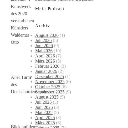
Kunstwerk
Mein Podcast
des 2020
verstorbenen
Archiv
Künstlers
Waldemar
August 2026
(1)
Juli 2026
(5)
Otto
Juni 2026
(9)
Mai 2026
(10)
April 2026
(7)
März 2026
(5)
Februar 2026
(3)
Januar 2026
(2)
Dezember 2025
(1)
Alter Turm
November 2025
(6)
des
Oktober 2025
(6)
Deutschordensschlosses
September 2025
(9)
August 2025
(5)
Juli 2025
(3)
Juni 2025
(3)
Mai 2025
(5)
April 2025
(8)
März 2025
(6)
Blick auf den
Februar 2025
(7)