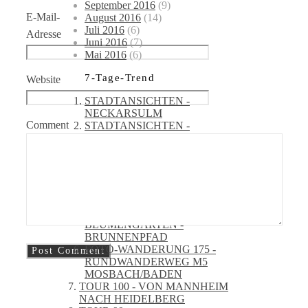
September 2016
(9)
E-Mail-
August 2016
(14)
Juli 2016
(6)
Adresse
Juni 2016
(7)
Mai 2016
(6)
7-Tage-Trend
Website
STADTANSICHTEN -
NECKARSULM
Comment
STADTANSICHTEN -
MANNHEIM
FOTO-WANDERUNG 177 - VON
MACHERBACH NACH
HABACH UND ZURÜCK
TOUR 11 - MARPINGEN:
BIBERPFAD
TOUR 31: BHF BEXBACH -
BLUMENGARTEN -
BRUNNENPFAD
FOTO-WANDERUNG 175 -
RUNDWANDERWEG M5
MOSBACH/BADEN
TOUR 100 - VON MANNHEIM
NACH HEIDELBERG