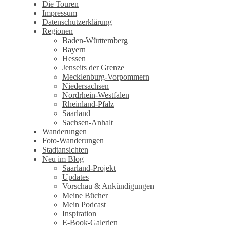
Wandertagebuch von Torsten
Die Touren
Impressum
Wirschum
Datenschutzerklärung
Regionen
Baden-Württemberg
Bayern
Hessen
Jenseits der Grenze
Mecklenburg-Vorpommern
Niedersachsen
Nordrhein-Westfalen
Rheinland-Pfalz
Saarland
Sachsen-Anhalt
Wanderungen
Foto-Wanderungen
Stadtansichten
Neu im Blog
Saarland-Projekt
Updates
Vorschau & Ankündigungen
Meine Bücher
Mein Podcast
Inspiration
E-Book-Galerien