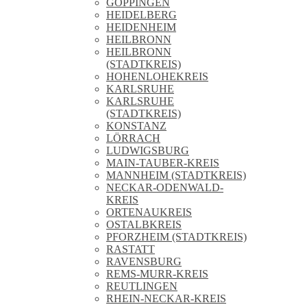
GÖPPINGEN
HEIDELBERG
HEIDENHEIM
HEILBRONN
HEILBRONN
(STADTKREIS)
HOHENLOHEKREIS
KARLSRUHE
KARLSRUHE
(STADTKREIS)
KONSTANZ
LÖRRACH
LUDWIGSBURG
MAIN-TAUBER-KREIS
MANNHEIM (STADTKREIS)
NECKAR-ODENWALD-
KREIS
ORTENAUKREIS
OSTALBKREIS
PFORZHEIM (STADTKREIS)
RASTATT
RAVENSBURG
REMS-MURR-KREIS
REUTLINGEN
RHEIN-NECKAR-KREIS