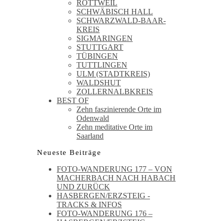
ROTTWEIL
SCHWÄBISCH HALL
SCHWARZWALD-BAAR-
KREIS
SIGMARINGEN
STUTTGART
TÜBINGEN
TUTTLINGEN
ULM (STADTKREIS)
WALDSHUT
ZOLLERNALBKREIS
BEST OF
Zehn faszinierende Orte im
Odenwald
Zehn meditative Orte im
Saarland
Neueste Beiträge
FOTO-WANDERUNG 177 – VON
MACHERBACH NACH HABACH
UND ZURÜCK
HASBERGEN/ERZSTEIG -
TRACKS & INFOS
FOTO-WANDERUNG 176 –