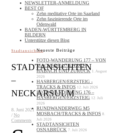
NEWSLETTER-ANMELDUNG
BEST OF
Zehn meditative Orte im Saarland
Zehn faszinierende Orte im
Odenwald
BADEN-WÜRTTEMBERG IN
BILDERN
Unterstütze diesen Blog
Neueste Beiträge
Stadtansichten
FOTO-WANDERUNG 177 – VON
STADTANSICHTEN
MACHERBACH NACH
HABACH UND ZURÜCK
1. August
2026
–
HASBERGEN/ERZSTEIG -
TRACKS & INFOS
12. Juli 2026
NECKARSULM
FOTO-WANDERUNG 176 –
HASBERGEN/ERZSTEIG
12. Juli
2026
RUNDWANDERWEG M5
8. Juni 2021
MOSBACH/TRACKS & INFOS
8.
/
No
Juli 2026
Comments
STADTANSICHTEN
OSNABRÜCK
7. Juli 2026