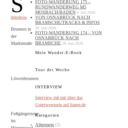
S
FOTO-WANDERUNG 175 –
RUNDWANDERWEG M5
MOSBACH/BADEN
6. Juli 2026
lideshow
VON OSNABRÜCK NACH
BRAMSCHE/TRACKS & INFOS
29. Juni 2026
Brunnen in
FOTO-WANDERUNG 174 – VON
der
OSNABRÜCK NACH
BRAMSCHE
Marktstraße
28. Juni 2026
Mein Wander-E-Book
Tour der Woche
Löwenbrunnen
INTERVIEW
Interview mit mir über das
Unterwegssein auf frager.de
Fußgängerzone,
Kategorien
im
Allgemein
(2)
Hintergrund