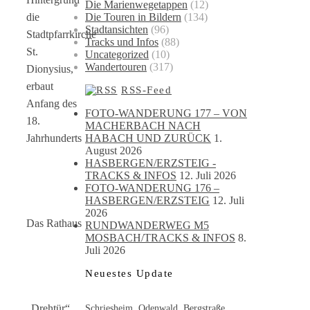
Die Marienwegetappen
(12)
Die Touren in Bildern
(134)
die
Stadtansichten
(96)
Stadtpfarrkirche
Tracks und Infos
(88)
St.
Uncategorized
(10)
Wandertouren
(317)
Dionysius,
erbaut
RSS-Feed
Anfang des
FOTO-WANDERUNG 177 – VON
18.
MACHERBACH NACH
HABACH UND ZURÜCK
1.
Jahrhunderts
August 2026
HASBERGEN/ERZSTEIG -
TRACKS & INFOS
12. Juli 2026
FOTO-WANDERUNG 176 –
HASBERGEN/ERZSTEIG
12. Juli
2026
Das Rathaus
RUNDWANDERWEG M5
MOSBACH/TRACKS & INFOS
8.
Juli 2026
Neuestes Update
„Drehtür“,
Schriesheim, Odenwald, Bergstraße