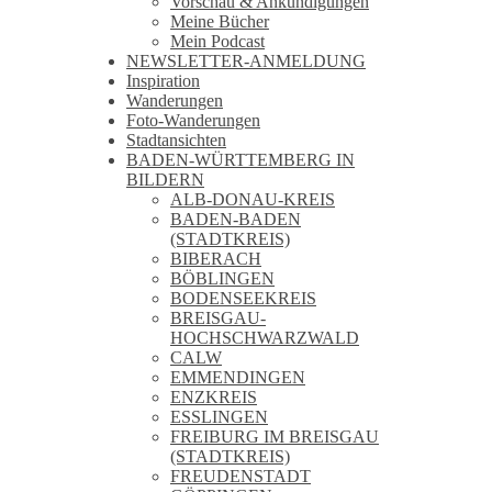
Vorschau & Ankündigungen
Meine Bücher
Mein Podcast
NEWSLETTER-ANMELDUNG
Inspiration
Wanderungen
Foto-Wanderungen
Stadtansichten
BADEN-WÜRTTEMBERG IN
BILDERN
ALB-DONAU-KREIS
BADEN-BADEN
(STADTKREIS)
BIBERACH
BÖBLINGEN
BODENSEEKREIS
BREISGAU-
HOCHSCHWARZWALD
CALW
EMMENDINGEN
ENZKREIS
ESSLINGEN
FREIBURG IM BREISGAU
(STADTKREIS)
FREUDENSTADT