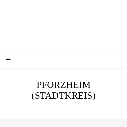
Ein Wandertagebuch von Torsten Wirschum
PFORZHEIM
(STADTKREIS)