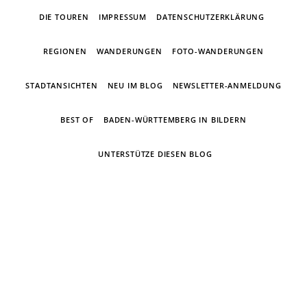
DIE TOUREN
IMPRESSUM
DATENSCHUTZERKLÄRUNG
REGIONEN
WANDERUNGEN
FOTO-WANDERUNGEN
STADTANSICHTEN
NEU IM BLOG
NEWSLETTER-ANMELDUNG
BEST OF
BADEN-WÜRTTEMBERG IN BILDERN
UNTERSTÜTZE DIESEN BLOG
Ein Wandertagebuch von Torsten
Wirschum