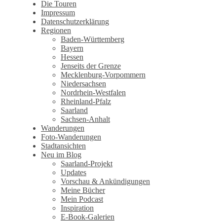
Wandertagebuch von Torsten
Die Touren
Impressum
Wirschum
Datenschutzerklärung
Regionen
Baden-Württemberg
Bayern
Hessen
Jenseits der Grenze
Mecklenburg-Vorpommern
Niedersachsen
Nordrhein-Westfalen
Rheinland-Pfalz
Saarland
Sachsen-Anhalt
Wanderungen
Foto-Wanderungen
Stadtansichten
Neu im Blog
Saarland-Projekt
Updates
Vorschau & Ankündigungen
Meine Bücher
Mein Podcast
Inspiration
E-Book-Galerien