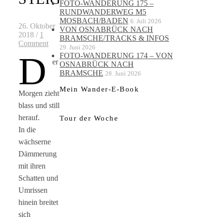
FOTO-WANDERUNG 175 –
RUNDWANDERWEG M5
MOSBACH/BADEN
6. Juli 2026
26. Oktober
VON OSNABRÜCK NACH
2018
/
1
BRAMSCHE/TRACKS & INFOS
Comment
29. Juni 2026
D
FOTO-WANDERUNG 174 – VON
er
OSNABRÜCK NACH
BRAMSCHE
28. Juni 2026
Mein Wander-E-Book
Morgen zieht
blass und still
herauf.
Tour der Woche
In die
wächserne
Dämmerung
mit ihren
Schatten und
Umrissen
hinein breitet
sich