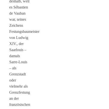
deshalb, weil
es Sébastien
de Vauban
war, seines
Zeichens
Festungsbaumeister
von Ludwig
XIV., der
Saarlouis –
damals
Sarre-Louis
– als
Grenzstadt
oder
vielmehr als
Grenzfestung
an der
französischen