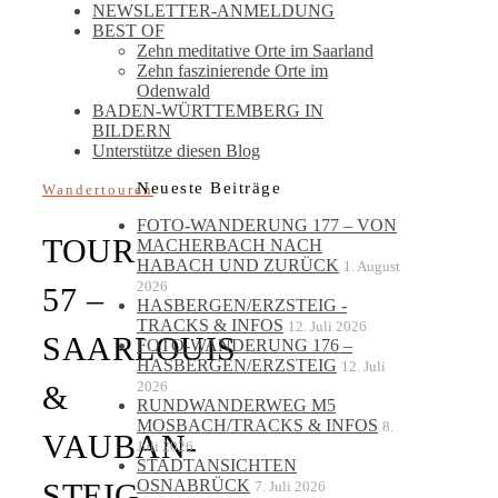
NEWSLETTER-ANMELDUNG
BEST OF
Zehn meditative Orte im Saarland
Zehn faszinierende Orte im
Odenwald
BADEN-WÜRTTEMBERG IN
BILDERN
Unterstütze diesen Blog
Neueste Beiträge
Wandertouren
FOTO-WANDERUNG 177 – VON
TOUR
MACHERBACH NACH
HABACH UND ZURÜCK
1. August
2026
57 –
HASBERGEN/ERZSTEIG -
TRACKS & INFOS
12. Juli 2026
SAARLOUIS
FOTO-WANDERUNG 176 –
HASBERGEN/ERZSTEIG
12. Juli
2026
&
RUNDWANDERWEG M5
MOSBACH/TRACKS & INFOS
8.
VAUBAN-
Juli 2026
STADTANSICHTEN
OSNABRÜCK
STEIG
7. Juli 2026