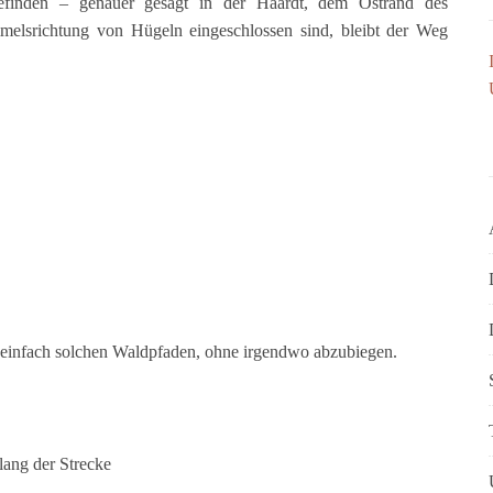
finden – genauer gesagt in der Haardt, dem Ostrand des
mmelsrichtung von Hügeln eingeschlossen sind, bleibt der Weg
t einfach solchen Waldpfaden, ohne irgendwo abzubiegen.
lang der Strecke