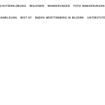
SCHUTZERKLÄRUNG
REGIONEN
WANDERUNGEN
FOTO-WANDERUNGEN
-ANMELDUNG
BEST OF
BADEN-WÜRTTEMBERG IN BILDERN
UNTERSTÜTZ
in Wandertagebuch von Torsten Wirsch