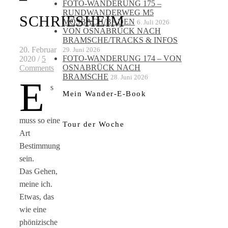
FOTO-WANDERUNG 175 –
RUNDWANDERWEG M5
SCHRIESHEIM
MOSBACH/BADEN
6. Juli 2026
VON OSNABRÜCK NACH
BRAMSCHE/TRACKS & INFOS
20. Februar
29. Juni 2026
FOTO-WANDERUNG 174 – VON
2020
/
5
OSNABRÜCK NACH
Comments
BRAMSCHE
28. Juni 2026
E
s
Mein Wander-E-Book
muss so eine
Tour der Woche
Art
Bestimmung
sein.
Das Gehen,
meine ich.
Etwas, das
wie eine
phönizische