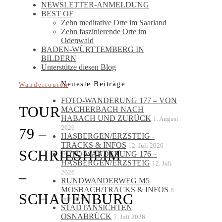
NEWSLETTER-ANMELDUNG
BEST OF
Zehn meditative Orte im Saarland
Zehn faszinierende Orte im
Odenwald
BADEN-WÜRTTEMBERG IN
BILDERN
Unterstütze diesen Blog
Neueste Beiträge
Wandertouren
FOTO-WANDERUNG 177 – VON
TOUR
MACHERBACH NACH
HABACH UND ZURÜCK
1. August
2026
79 –
HASBERGEN/ERZSTEIG -
TRACKS & INFOS
12. Juli 2026
SCHRIESHEIM
FOTO-WANDERUNG 176 –
HASBERGEN/ERZSTEIG
12. Juli
2026
–
RUNDWANDERWEG M5
MOSBACH/TRACKS & INFOS
8.
SCHAUENBURG
Juli 2026
STADTANSICHTEN
OSNABRÜCK
–
7. Juli 2026