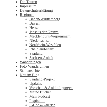
Wandertagebuch von Torsten
Die Touren
Impressum
Wirschum
Datenschutzerklärung
Regionen
Baden-Württemberg
Bayern
Hessen
Jenseits der Grenze
Mecklenburg-Vorpommern
Niedersachsen
Nordrhein-Westfalen
Rheinland-Pfalz
Saarland
Sachsen-Anhalt
Wanderungen
Foto-Wanderungen
Stadtansichten
Neu im Blog
Saarland-Projekt
Updates
Vorschau & Ankündigungen
Meine Bücher
Mein Podcast
Inspiration
E-Book-Galerien