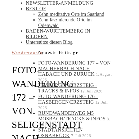
NEWSLETTER-ANMELDUNG
BEST OF
Zehn meditative Orte im Saarland
Zehn faszinierende Orte im
Odenwald
BADEN-WÜRTTEMBERG IN
BILDERN
Unterstütze diesen Blog
Neueste Beiträge
Wandertouren
FOTO-WANDERUNG 177 – VON
FOTO-
MACHERBACH NACH
HABACH UND ZURÜCK
1. August
2026
WANDERUNG
HASBERGEN/ERZSTEIG -
TRACKS & INFOS
12. Juli 2026
172 –
FOTO-WANDERUNG 176 –
HASBERGEN/ERZSTEIG
12. Juli
2026
VON
RUNDWANDERWEG M5
MOSBACH/TRACKS & INFOS
8.
SELIGENSTADT
Juli 2026
STADTANSICHTEN
OSNABRÜCK
NACH
7. Juli 2026