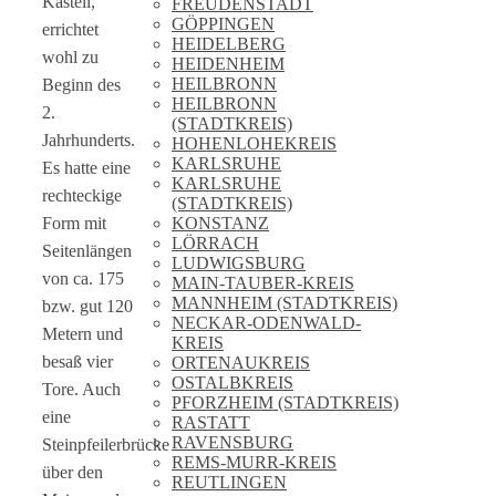
Kastell,
FREUDENSTADT
GÖPPINGEN
errichtet
HEIDELBERG
wohl zu
HEIDENHEIM
HEILBRONN
Beginn des
HEILBRONN
2.
(STADTKREIS)
Jahrhunderts.
HOHENLOHEKREIS
KARLSRUHE
Es hatte eine
KARLSRUHE
rechteckige
(STADTKREIS)
KONSTANZ
Form mit
LÖRRACH
Seitenlängen
LUDWIGSBURG
von ca. 175
MAIN-TAUBER-KREIS
MANNHEIM (STADTKREIS)
bzw. gut 120
NECKAR-ODENWALD-
Metern und
KREIS
besaß vier
ORTENAUKREIS
OSTALBKREIS
Tore. Auch
PFORZHEIM (STADTKREIS)
eine
RASTATT
RAVENSBURG
Steinpfeilerbrücke
REMS-MURR-KREIS
über den
REUTLINGEN