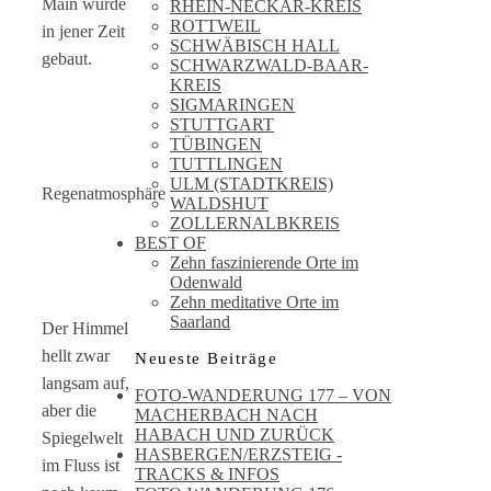
Main wurde
RHEIN-NECKAR-KREIS
ROTTWEIL
in jener Zeit
SCHWÄBISCH HALL
gebaut.
SCHWARZWALD-BAAR-
KREIS
SIGMARINGEN
STUTTGART
TÜBINGEN
TUTTLINGEN
ULM (STADTKREIS)
Regenatmosphäre
WALDSHUT
ZOLLERNALBKREIS
BEST OF
Zehn faszinierende Orte im
Odenwald
Zehn meditative Orte im
Saarland
Der Himmel
hellt zwar
Neueste Beiträge
langsam auf,
FOTO-WANDERUNG 177 – VON
aber die
MACHERBACH NACH
HABACH UND ZURÜCK
Spiegelwelt
HASBERGEN/ERZSTEIG -
im Fluss ist
TRACKS & INFOS