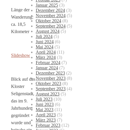
Januar 2025
(3)
Länge der
Dezember 2024
(3)
November 2024
(5)
Wanderung:
Oktober 2024
(8)
ca. 18,5
September 2024
(5)
August 2024
(5)
Kilometer
Juli 2024
(5)
Juni 2024
(6)
Mai 2024
(5)
April 2024
(11)
Slideshow
März 2024
(3)
Februar 2024
(7)
Januar 2024
(7)
Dezember 2023
(2)
November 2023
(8)
Blick auf das
Oktober 2023
(8)
Kloster
September 2023
(4)
Seligenstadt,
August 2023
(5)
Juli 2023
(10)
das im 9.
Juni 2023
(6)
Jahrhundert
Mai 2023
(11)
April 2023
(5)
gegründet
März 2023
(7)
wurde und
Februar 2023
(12)
beinahe ein