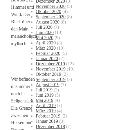
Dezember 2020
(3)
November 2020
(5)
Himmel und
Oktober 2020
(4)
Wind. Der
September 2020
(8)
Blick über
August 2020
(8)
Juli 2020
(7)
den Main
Juni 2020
(10)
melancholisch-
Mai 2020
(9)
April 2020
(8)
idyllisch.
März 2020
(10)
Februar 2020
(5)
Januar 2020
(7)
Dezember 2019
(12)
November 2019
(10)
Oktober 2019
(2)
Wir befinden
September 2019
(3)
August 2019
(3)
uns immer
Juli 2019
(2)
noch in
Juni 2019
(5)
Mai 2019
(4)
Seligenstadt.
April 2019
(3)
Die Grenze
März 2019
(4)
zwischen
Februar 2019
(2)
Januar 2019
(3)
Hessen und
Dezember 2018
(1)
Bayern