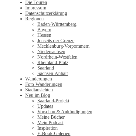
Wandertagebuch von Torsten
Die Touren
Impressum
Wirschum
Datenschutzerklärung
Regionen
Baden-Württemberg
Bayern
Hessen
Jenseits der Grenze
Mecklenburg-Vorpommern
Niedersachsen
Nordrhein-Westfalen
Rheinland-Pfalz
Saarland
Sachsen-Anhalt
Wanderungen
Foto-Wanderungen
Stadtansichten
Neu im Blog
Saarland-Projekt
Updates
Vorschau & Ankündigungen
Meine Bücher
Mein Podcast
Inspiration
E-Book-Galerien