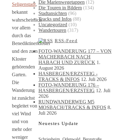
Die Marienwegetappen
(12)
Seligenstadt
,
Die Touren in Bildern
(134)
bekannt
Stadtansichten
(96)
Tracks und Infos
(88)
wahrscheinlich
Uncategorized
(10)
vor allem
Wandertouren
(317)
durch das
RSS-Feed
Benediktinerkloster
FOTO-WANDERUNG 177 – VON
und den zum
MACHERBACH NACH
Kloster
HABACH UND ZURÜCK
1.
gehörenden
August 2026
HASBERGEN/ERZSTEIG -
Garten.
TRACKS & INFOS
12. Juli 2026
Die
FOTO-WANDERUNG 176 –
Wanderung
HASBERGEN/ERZSTEIG
12. Juli
2026
ist zunächst
RUNDWANDERWEG M5
begleitet von
MOSBACH/TRACKS & INFOS
8.
Juli 2026
viel Wind
und von
Neuestes Update
mehr oder
weniger
Schriesheim, Odenwald, Bergstraße