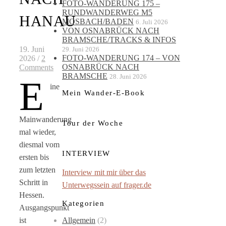
FOTO-WANDERUNG 175 –
RUNDWANDERWEG M5
HANAU
MOSBACH/BADEN
6. Juli 2026
VON OSNABRÜCK NACH
BRAMSCHE/TRACKS & INFOS
19. Juni
29. Juni 2026
FOTO-WANDERUNG 174 – VON
2026
/
2
OSNABRÜCK NACH
Comments
BRAMSCHE
28. Juni 2026
E
ine
Mein Wander-E-Book
Mainwanderung
Tour der Woche
mal wieder,
diesmal vom
INTERVIEW
ersten bis
zum letzten
Interview mit mir über das
Schritt in
Unterwegssein auf frager.de
Hessen.
Kategorien
Ausgangspunkt
Allgemein
(2)
ist