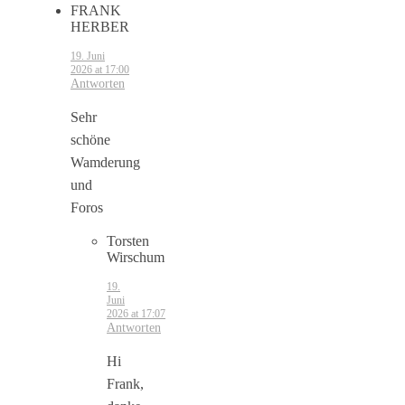
FRANK
HERBER
19. Juni
2026 at 17:00
Antworten
Sehr
schöne
Wamderung
und
Foros
Torsten
Wirschum
19.
Juni
2026 at 17:07
Antworten
Hi
Frank,