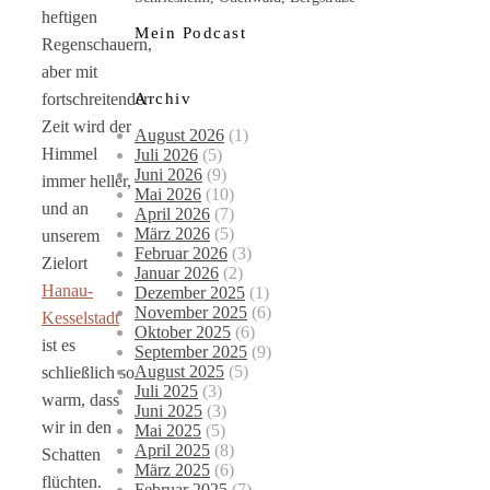
heftigen
Mein Podcast
Regenschauern,
aber mit
Archiv
fortschreitender
Zeit wird der
August 2026
(1)
Himmel
Juli 2026
(5)
Juni 2026
(9)
immer heller,
Mai 2026
(10)
und an
April 2026
(7)
März 2026
(5)
unserem
Februar 2026
(3)
Zielort
Januar 2026
(2)
Hanau-
Dezember 2025
(1)
November 2025
(6)
Kesselstadt
Oktober 2025
(6)
ist es
September 2025
(9)
August 2025
(5)
schließlich so
Juli 2025
(3)
warm, dass
Juni 2025
(3)
wir in den
Mai 2025
(5)
April 2025
(8)
Schatten
März 2025
(6)
flüchten.
Februar 2025
(7)