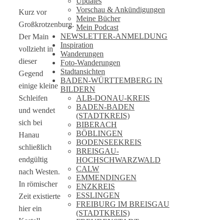
Updates
Vorschau & Ankündigungen
Kurz vor
Meine Bücher
Großkrotzenburg.
Mein Podcast
NEWSLETTER-ANMELDUNG
Der Main
Inspiration
vollzieht in
Wanderungen
dieser
Foto-Wanderungen
Stadtansichten
Gegend
BADEN-WÜRTTEMBERG IN
einige kleine
BILDERN
ALB-DONAU-KREIS
Schleifen
BADEN-BADEN
und wendet
(STADTKREIS)
sich bei
BIBERACH
BÖBLINGEN
Hanau
BODENSEEKREIS
schließlich
BREISGAU-
endgültig
HOCHSCHWARZWALD
CALW
nach Westen.
EMMENDINGEN
In römischer
ENZKREIS
ESSLINGEN
Zeit existierte
FREIBURG IM BREISGAU
hier ein
(STADTKREIS)