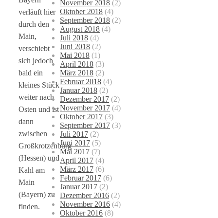
November 2018
(2)
Oktober 2018
(4)
verläuft hier
September 2018
(2)
durch den
August 2018
(4)
Main,
Juli 2018
(4)
Juni 2018
(2)
verschiebt
Mai 2018
(1)
sich jedoch
April 2018
(3)
März 2018
(2)
bald ein
Februar 2018
(4)
kleines Stück
Januar 2018
(2)
weiter nach
Dezember 2017
(2)
November 2017
(4)
Osten und ist
Oktober 2017
(3)
dann
September 2017
(3)
zwischen
Juli 2017
(2)
Juni 2017
(5)
Großkrotzenburg
Mai 2017
(7)
(Hessen) und
April 2017
(4)
März 2017
(6)
Kahl am
Februar 2017
(6)
Main
Januar 2017
(2)
(Bayern) zu
Dezember 2016
(2)
November 2016
(4)
finden.
Oktober 2016
(8)