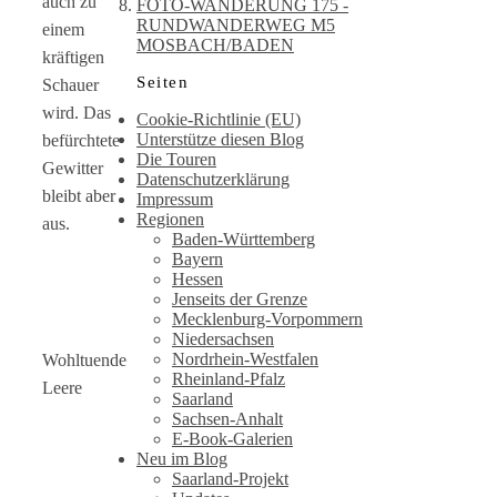
auch zu
FOTO-WANDERUNG 175 -
RUNDWANDERWEG M5
einem
MOSBACH/BADEN
kräftigen
Seiten
Schauer
wird. Das
Cookie-Richtlinie (EU)
Unterstütze diesen Blog
befürchtete
Die Touren
Gewitter
Datenschutzerklärung
bleibt aber
Impressum
Regionen
aus.
Baden-Württemberg
Bayern
Hessen
Jenseits der Grenze
Mecklenburg-Vorpommern
Niedersachsen
Nordrhein-Westfalen
Wohltuende
Rheinland-Pfalz
Leere
Saarland
Sachsen-Anhalt
E-Book-Galerien
Neu im Blog
Saarland-Projekt