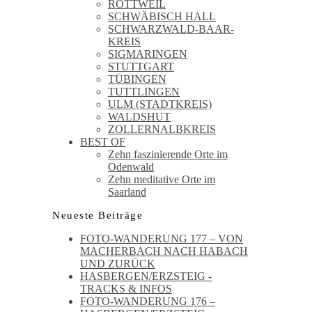
ROTTWEIL
SCHWÄBISCH HALL
SCHWARZWALD-BAAR-
KREIS
SIGMARINGEN
STUTTGART
TÜBINGEN
TUTTLINGEN
ULM (STADTKREIS)
WALDSHUT
ZOLLERNALBKREIS
BEST OF
Zehn faszinierende Orte im
Odenwald
Zehn meditative Orte im
Saarland
Neueste Beiträge
FOTO-WANDERUNG 177 – VON
MACHERBACH NACH HABACH
UND ZURÜCK
HASBERGEN/ERZSTEIG -
TRACKS & INFOS
FOTO-WANDERUNG 176 –