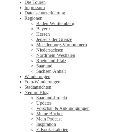
Wandertagebuch von Torsten
Die Touren
Impressum
Wirschum
Datenschutzerklärung
Regionen
Baden-Württemberg
Bayern
Hessen
Jenseits der Grenze
Mecklenburg-Vorpommern
Niedersachsen
Nordrhein-Westfalen
Rheinland-Pfalz
Saarland
Sachsen-Anhalt
Wanderungen
Foto-Wanderungen
Stadtansichten
Neu im Blog
Saarland-Projekt
Updates
Vorschau & Ankündigungen
Meine Bücher
Mein Podcast
Inspiration
E-Book-Galerien