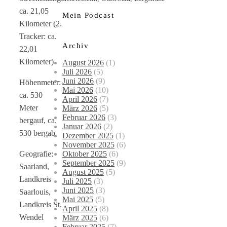
ca. 21,05
Mein Podcast
Kilometer (2.
Tracker: ca.
Archiv
22,01
Kilometer)
August 2026
(1)
Juli 2026
(5)
Juni 2026
(9)
Höhenmeter:
Mai 2026
(10)
ca. 530
April 2026
(7)
Meter
März 2026
(5)
Februar 2026
(3)
bergauf, ca.
Januar 2026
(2)
530 bergab
Dezember 2025
(1)
November 2025
(6)
Oktober 2025
(6)
Geografie:
September 2025
(9)
Saarland,
August 2025
(5)
Landkreis
Juli 2025
(3)
Juni 2025
(3)
Saarlouis,
Mai 2025
(5)
Landkreis St.
April 2025
(8)
Wendel
März 2025
(6)
Februar 2025
(7)