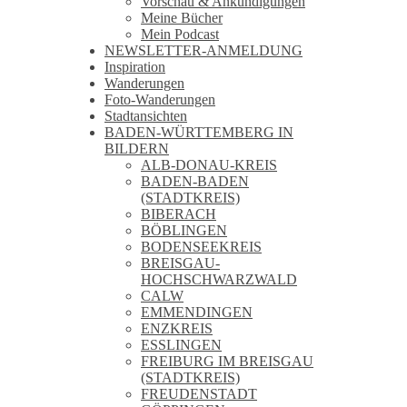
Vorschau & Ankündigungen
Meine Bücher
Mein Podcast
NEWSLETTER-ANMELDUNG
Inspiration
Wanderungen
Foto-Wanderungen
Stadtansichten
BADEN-WÜRTTEMBERG IN
BILDERN
ALB-DONAU-KREIS
BADEN-BADEN
(STADTKREIS)
BIBERACH
BÖBLINGEN
BODENSEEKREIS
BREISGAU-
HOCHSCHWARZWALD
CALW
EMMENDINGEN
ENZKREIS
ESSLINGEN
FREIBURG IM BREISGAU
(STADTKREIS)
FREUDENSTADT