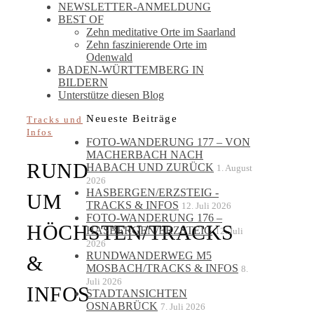
NEWSLETTER-ANMELDUNG
BEST OF
Zehn meditative Orte im Saarland
Zehn faszinierende Orte im
Odenwald
BADEN-WÜRTTEMBERG IN
BILDERN
Unterstütze diesen Blog
Neueste Beiträge
Tracks und
Infos
FOTO-WANDERUNG 177 – VON
MACHERBACH NACH
RUND
HABACH UND ZURÜCK
1. August
2026
HASBERGEN/ERZSTEIG -
UM
TRACKS & INFOS
12. Juli 2026
FOTO-WANDERUNG 176 –
HÖCHSTEN/TRACKS
HASBERGEN/ERZSTEIG
12. Juli
2026
RUNDWANDERWEG M5
&
MOSBACH/TRACKS & INFOS
8.
Juli 2026
INFOS
STADTANSICHTEN
OSNABRÜCK
7. Juli 2026