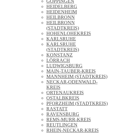
GÖPPINGEN
HEIDELBERG
HEIDENHEIM
HEILBRONN
HEILBRONN
(STADTKREIS)
HOHENLOHEKREIS
KARLSRUHE
KARLSRUHE
(STADTKREIS)
KONSTANZ
LÖRRACH
LUDWIGSBURG
MAIN-TAUBER-KREIS
MANNHEIM (STADTKREIS)
NECKAR-ODENWALD-
KREIS
ORTENAUKREIS
OSTALBKREIS
PFORZHEIM (STADTKREIS)
RASTATT
RAVENSBURG
REMS-MURR-KREIS
REUTLINGEN
RHEIN-NECKAR-KREIS