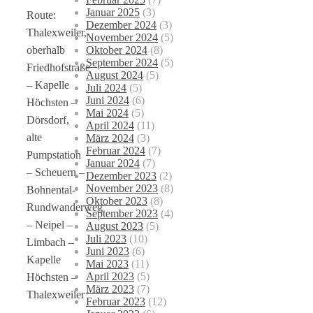
Januar 2025
(3)
Route:
Dezember 2024
(3)
Thalexweiler,
November 2024
(5)
Oktober 2024
(8)
oberhalb
September 2024
(5)
Friedhofstraße
August 2024
(5)
– Kapelle
Juli 2024
(5)
Juni 2024
(6)
Höchsten –
Mai 2024
(5)
Dörsdorf,
April 2024
(11)
alte
März 2024
(3)
Februar 2024
(7)
Pumpstation
Januar 2024
(7)
– Scheuern –
Dezember 2023
(2)
November 2023
(8)
Bohnental-
Oktober 2023
(8)
Rundwanderweg
September 2023
(4)
– Neipel –
August 2023
(5)
Juli 2023
(10)
Limbach –
Juni 2023
(6)
Kapelle
Mai 2023
(11)
April 2023
(5)
Höchsten –
März 2023
(7)
Thalexweiler
Februar 2023
(12)