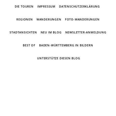
DIE TOUREN
IMPRESSUM
DATENSCHUTZERKLÄRUNG
REGIONEN
WANDERUNGEN
FOTO-WANDERUNGEN
STADTANSICHTEN
NEU IM BLOG
NEWSLETTER-ANMELDUNG
BEST OF
BADEN-WÜRTTEMBERG IN BILDERN
UNTERSTÜTZE DIESEN BLOG
Ein Wandertagebuch von Torsten
Wirschum