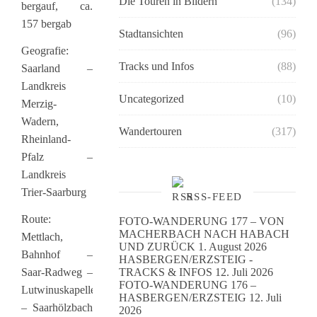
Die Touren in Bildern
(134)
bergauf, ca.
157 bergab
Stadtansichten
(96)
Geografie:
Tracks und Infos
(88)
Saarland –
Landkreis
Uncategorized
(10)
Merzig-
Wadern,
Wandertouren
(317)
Rheinland-
Pfalz –
Landkreis
Trier-Saarburg
RSS-FEED
Route:
FOTO-WANDERUNG 177 – VON
MACHERBACH NACH HABACH
Mettlach,
UND ZURÜCK
1. August 2026
Bahnhof –
HASBERGEN/ERZSTEIG -
Saar-Radweg –
TRACKS & INFOS
12. Juli 2026
FOTO-WANDERUNG 176 –
Lutwinuskapelle
HASBERGEN/ERZSTEIG
12. Juli
– Saarhölzbach
2026