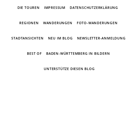
DIE TOUREN
IMPRESSUM
DATENSCHUTZERKLÄRUNG
REGIONEN
WANDERUNGEN
FOTO-WANDERUNGEN
STADTANSICHTEN
NEU IM BLOG
NEWSLETTER-ANMELDUNG
BEST OF
BADEN-WÜRTTEMBERG IN BILDERN
UNTERSTÜTZE DIESEN BLOG
Ein Wandertagebuch von Torsten
Wirschum