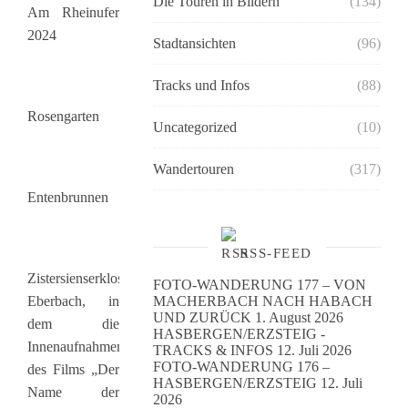
Die Touren in Bildern
(134)
Am Rheinufer
2024
Stadtansichten
(96)
Tracks und Infos
(88)
Rosengarten
Uncategorized
(10)
Wandertouren
(317)
Entenbrunnen
RSS-FEED
Zistersienserkloster
FOTO-WANDERUNG 177 – VON
Eberbach, in
MACHERBACH NACH HABACH
UND ZURÜCK
1. August 2026
dem die
HASBERGEN/ERZSTEIG -
Innenaufnahmen
TRACKS & INFOS
12. Juli 2026
FOTO-WANDERUNG 176 –
des Films „Der
HASBERGEN/ERZSTEIG
12. Juli
Name der
2026