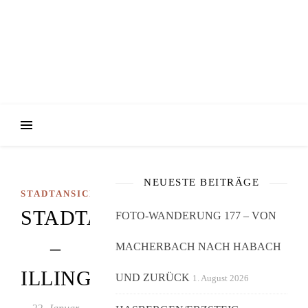
NEUESTE BEITRÄGE
STADTANSICHTEN
STADTANSICHTEN/ORTSANS
FOTO-WANDERUNG 177 – VON
–
MACHERBACH NACH HABACH
ILLINGEN/SAAR
UND ZURÜCK
1. August 2026