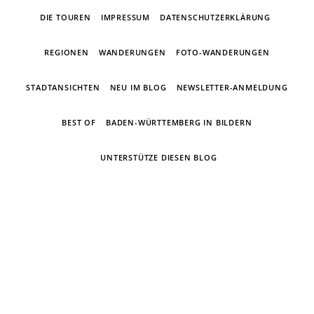
DIE TOUREN
IMPRESSUM
DATENSCHUTZERKLÄRUNG
REGIONEN
WANDERUNGEN
FOTO-WANDERUNGEN
STADTANSICHTEN
NEU IM BLOG
NEWSLETTER-ANMELDUNG
BEST OF
BADEN-WÜRTTEMBERG IN BILDERN
UNTERSTÜTZE DIESEN BLOG
Ein Wandertagebuch von Torsten
Wirschum