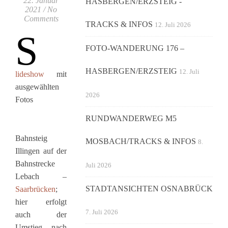
22. Januar
HASBERGEN/ERZSTEIG -
2021
/
No
Comments
TRACKS & INFOS
12. Juli 2026
S
FOTO-WANDERUNG 176 –
HASBERGEN/ERZSTEIG
12. Juli
lideshow
mit
ausgewählten
2026
Fotos
RUNDWANDERWEG M5
Bahnsteig
MOSBACH/TRACKS & INFOS
8.
Illingen auf der
Bahnstrecke
Juli 2026
Lebach –
STADTANSICHTEN OSNABRÜCK
Saarbrücken
;
hier erfolgt
7. Juli 2026
auch der
Umstieg nach