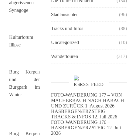
Die Touren in Bildern
(134)
abgerissenen
Synagoge
Stadtansichten
(96)
Tracks und Infos
(88)
Kulturforum
Uncategorized
(10)
Illipse
Wandertouren
(317)
Burg Kerpen
und der
RSS-FEED
Burgpark im
Winter
FOTO-WANDERUNG 177 – VON
MACHERBACH NACH HABACH
UND ZURÜCK
1. August 2026
HASBERGEN/ERZSTEIG -
TRACKS & INFOS
12. Juli 2026
FOTO-WANDERUNG 176 –
HASBERGEN/ERZSTEIG
12. Juli
2026
Burg Kerpen