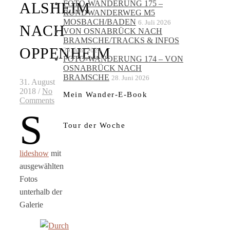
FOTO-WANDERUNG 175 –
ALSHEIM
RUNDWANDERWEG M5
MOSBACH/BADEN
6. Juli 2026
NACH
VON OSNABRÜCK NACH
BRAMSCHE/TRACKS & INFOS
OPPENHEIM
29. Juni 2026
FOTO-WANDERUNG 174 – VON
OSNABRÜCK NACH
BRAMSCHE
28. Juni 2026
31. August
2018
/
No
Mein Wander-E-Book
Comments
S
Tour der Woche
lideshow
mit
ausgewählten
Fotos
unterhalb der
Galerie