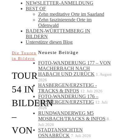
NEWSLETTER-ANMELDUNG
BEST OF
Zehn meditative Orte im Saarland
Zehn faszinierende Orte im
Odenwald
BADEN-WÜRTTEMBERG IN
BILDERN
Unterstütze diesen Blog
Neueste Beiträge
Die Touren
in Bildern
FOTO-WANDERUNG 177 – VON
MACHERBACH NACH
TOUR
HABACH UND ZURÜCK
1. August
2026
HASBERGEN/ERZSTEIG -
54 IN
TRACKS & INFOS
12. Juli 2026
FOTO-WANDERUNG 176 –
BILDERN
HASBERGEN/ERZSTEIG
12. Juli
2026
RUNDWANDERWEG M5
–
MOSBACH/TRACKS & INFOS
8.
Juli 2026
VON
STADTANSICHTEN
OSNABRÜCK
7. Juli 2026