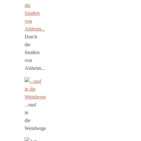
Durch
die
Straßen
von
Alsheim...
...rauf
in
die
Weinberge