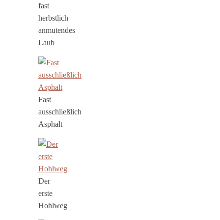
fast
herbstlich
anmutendes
Laub
Fast
ausschließlich
Asphalt
Der
erste
Hohlweg