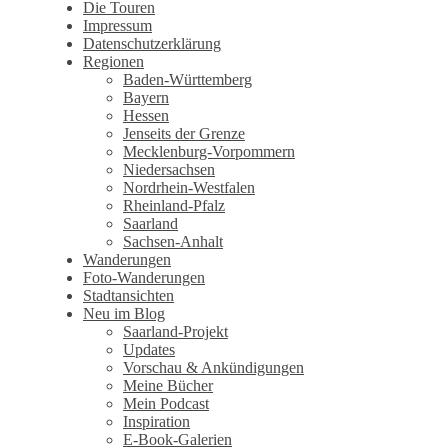
Wandertagebuch von Torsten
Die Touren
Impressum
Wirschum
Datenschutzerklärung
Regionen
Baden-Württemberg
Bayern
Hessen
Jenseits der Grenze
Mecklenburg-Vorpommern
Niedersachsen
Nordrhein-Westfalen
Rheinland-Pfalz
Saarland
Sachsen-Anhalt
Wanderungen
Foto-Wanderungen
Stadtansichten
Neu im Blog
Saarland-Projekt
Updates
Vorschau & Ankündigungen
Meine Bücher
Mein Podcast
Inspiration
E-Book-Galerien