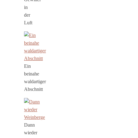
in
der
Luft
Ein
beinahe
waldartiger
Abschnitt
Dann
wieder