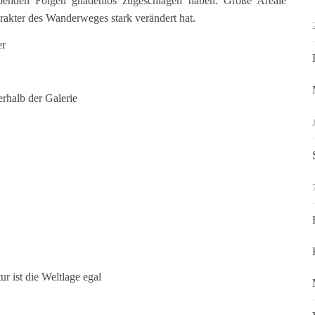
ebenden Folgen gnadenlos zugeschlagen haben. Große Areale
akter des Wanderweges stark verändert hat.
er
rhalb der Galerie
ur ist die Weltlage egal