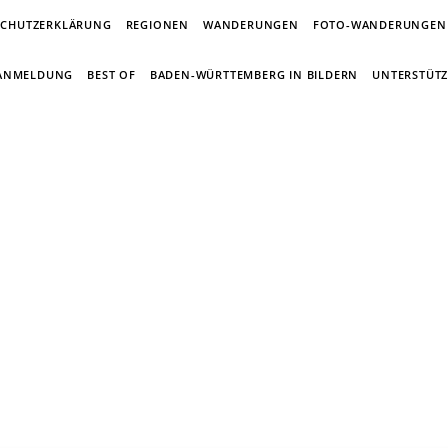
SCHUTZERKLÄRUNG
REGIONEN
WANDERUNGEN
FOTO-WANDERUNGEN
-ANMELDUNG
BEST OF
BADEN-WÜRTTEMBERG IN BILDERN
UNTERSTÜTZ
in Wandertagebuch von Torsten Wirsch