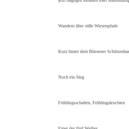
jetzt dagegen inmitten toter Baumstüm
Wandern über stille Wiesenpfade
Kurz hinter dem Bliesener Schützenhau
Noch ein Steg
Frühlingsschatten, Frühlingsleuchten
Einer der fünf Weiher