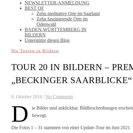
NEWSLETTER-ANMELDUNG
BEST OF
Zehn meditative Orte im Saarland
Zehn faszinierende Orte im
Odenwald
BADEN-WÜRTTEMBERG IN
BILDERN
Unterstütze diesen Blog
Die Touren in Bildern
TOUR 20 IN BILDERN – PR
„BECKINGER SAARBLICKE“
8. Oktober 2016
/
No Comments
D
ie Bilder sind anklickbar. Bildbeschreibungen ersche
bewegt.
Die Fotos 1 – 31 stammen von einer Update-Tour im Juni 2021