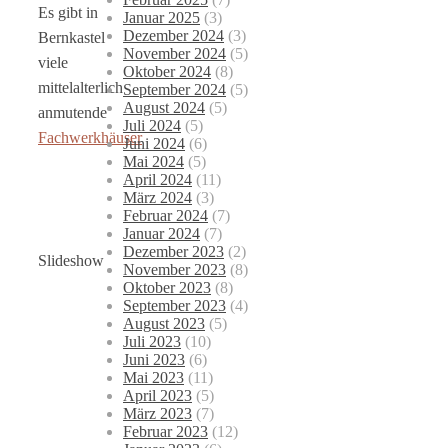
Es gibt in
Januar 2025
(3)
Dezember 2024
(3)
Bernkastel
November 2024
(5)
viele
Oktober 2024
(8)
mittelalterlich
September 2024
(5)
August 2024
(5)
anmutende
Juli 2024
(5)
Fachwerkhäuser
Juni 2024
(6)
Mai 2024
(5)
April 2024
(11)
März 2024
(3)
Februar 2024
(7)
Januar 2024
(7)
Dezember 2023
(2)
Slideshow
November 2023
(8)
Oktober 2023
(8)
September 2023
(4)
August 2023
(5)
Juli 2023
(10)
Juni 2023
(6)
Mai 2023
(11)
April 2023
(5)
März 2023
(7)
Februar 2023
(12)