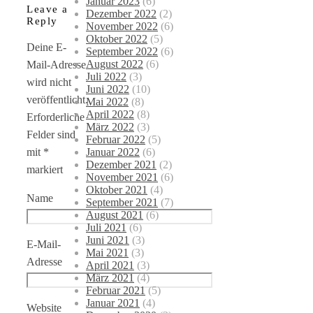
Januar 2023
(6)
Leave a
Dezember 2022
(2)
Reply
November 2022
(6)
Oktober 2022
(5)
Deine E-
September 2022
(6)
August 2022
(6)
Mail-Adresse
Juli 2022
(3)
wird nicht
Juni 2022
(10)
veröffentlicht.
Mai 2022
(8)
April 2022
(8)
Erforderliche
März 2022
(3)
Felder sind
Februar 2022
(5)
Januar 2022
(6)
mit
*
Dezember 2021
(2)
markiert
November 2021
(6)
Oktober 2021
(4)
Name
September 2021
(7)
August 2021
(6)
Juli 2021
(6)
Juni 2021
(3)
E-Mail-
Mai 2021
(3)
Adresse
April 2021
(3)
März 2021
(4)
Februar 2021
(5)
Januar 2021
(4)
Website