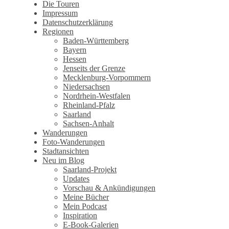
Wandertagebuch von Torsten
Die Touren
Impressum
Wirschum
Datenschutzerklärung
Regionen
Baden-Württemberg
Bayern
Hessen
Jenseits der Grenze
Mecklenburg-Vorpommern
Niedersachsen
Nordrhein-Westfalen
Rheinland-Pfalz
Saarland
Sachsen-Anhalt
Wanderungen
Foto-Wanderungen
Stadtansichten
Neu im Blog
Saarland-Projekt
Updates
Vorschau & Ankündigungen
Meine Bücher
Mein Podcast
Inspiration
E-Book-Galerien