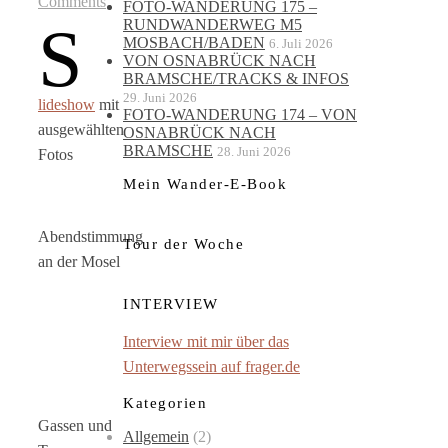
Comments
FOTO-WANDERUNG 175 –
S
RUNDWANDERWEG M5
MOSBACH/BADEN
6. Juli 2026
VON OSNABRÜCK NACH
BRAMSCHE/TRACKS & INFOS
29. Juni 2026
lideshow
mit
FOTO-WANDERUNG 174 – VON
ausgewählten
OSNABRÜCK NACH
BRAMSCHE
28. Juni 2026
Fotos
Mein Wander-E-Book
Abendstimmung
Tour der Woche
an der Mosel
INTERVIEW
Interview mit mir über das
Unterwegssein auf frager.de
Kategorien
Gassen und
Allgemein
(2)