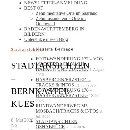
NEWSLETTER-ANMELDUNG
BEST OF
Zehn meditative Orte im Saarland
Zehn faszinierende Orte im
Odenwald
BADEN-WÜRTTEMBERG IN
BILDERN
Unterstütze diesen Blog
Neueste Beiträge
Stadtansichten
FOTO-WANDERUNG 177 – VON
STADTANSICHTEN
MACHERBACH NACH
HABACH UND ZURÜCK
1. August
2026
–
HASBERGEN/ERZSTEIG -
TRACKS & INFOS
12. Juli 2026
BERNKASTEL-
FOTO-WANDERUNG 176 –
HASBERGEN/ERZSTEIG
12. Juli
2026
KUES
RUNDWANDERWEG M5
MOSBACH/TRACKS & INFOS
8.
Juli 2026
8. Mai 2020
/
STADTANSICHTEN
No
OSNABRÜCK
7. Juli 2026