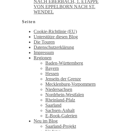
NACH EBERBACH, 1. ETAPPE
VON EPPELBORN NACH ST.
WENDEL
Seiten
Cookie-Richtlinie (EU)
Unterstütze diesen Blog
Die Touren
Datenschutzerklärung
Impressum
Regionen
Baden-Württemberg
Bayern
Hessen
Jenseits der Grenze
Mecklenburg-Vorpommern
Niedersachsen
Nordrhein-Westfalen
Rheinland-Pfalz
Saarland
Sachsen-Anhalt
E-Book-Galerien
Neu im Blog
Saarland-Projekt