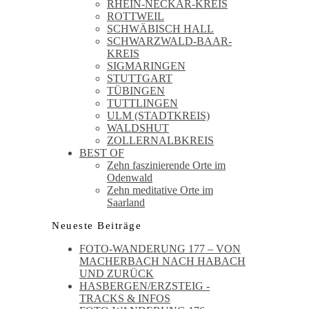
RHEIN-NECKAR-KREIS
ROTTWEIL
SCHWÄBISCH HALL
SCHWARZWALD-BAAR-
KREIS
SIGMARINGEN
STUTTGART
TÜBINGEN
TUTTLINGEN
ULM (STADTKREIS)
WALDSHUT
ZOLLERNALBKREIS
BEST OF
Zehn faszinierende Orte im
Odenwald
Zehn meditative Orte im
Saarland
Neueste Beiträge
FOTO-WANDERUNG 177 – VON
MACHERBACH NACH HABACH
UND ZURÜCK
HASBERGEN/ERZSTEIG -
TRACKS & INFOS