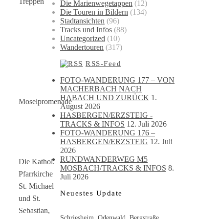
Treppen
Die Marienwegetappen
(12)
Die Touren in Bildern
(134)
Stadtansichten
(96)
Tracks und Infos
(88)
Uncategorized
(10)
Wandertouren
(317)
RSS-Feed
FOTO-WANDERUNG 177 – VON
MACHERBACH NACH
HABACH UND ZURÜCK
1.
Moselpromenade
August 2026
HASBERGEN/ERZSTEIG -
TRACKS & INFOS
12. Juli 2026
FOTO-WANDERUNG 176 –
HASBERGEN/ERZSTEIG
12. Juli
2026
RUNDWANDERWEG M5
Die Kathol.
MOSBACH/TRACKS & INFOS
8.
Pfarrkirche
Juli 2026
St. Michael
Neuestes Update
und St.
Sebastian,
Schriesheim, Odenwald, Bergstraße