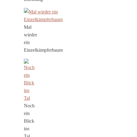
Mal
wieder
ein
Einzelkämpferbaum
Noch
ein
Blick
ins
Tal