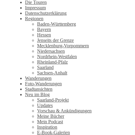
Wandertagebuch von Torsten
Die Touren
Impressum
Wirschum
Datenschutzerklärung
Regionen
Baden-Württemberg
Bayern
Hessen
Jenseits der Grenze
Mecklenburg-Vorpommern
Niedersachsen
Nordrhein-Westfalen
Rheinland-Pfalz
Saarland
Sachsen-Anhalt
Wanderungen
Foto-Wanderungen
Stadtansichten
Neu im Blog
Saarland-Projekt
Updates
Vorschau & Ankündigungen
Meine Bücher
Mein Podcast
Inspiration
E-Book-Galerien