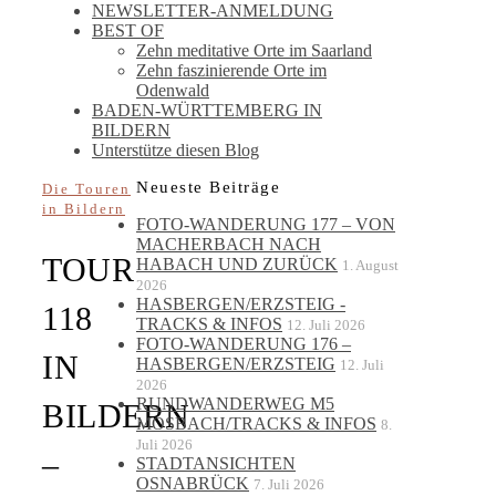
NEWSLETTER-ANMELDUNG
BEST OF
Zehn meditative Orte im Saarland
Zehn faszinierende Orte im
Odenwald
BADEN-WÜRTTEMBERG IN
BILDERN
Unterstütze diesen Blog
Neueste Beiträge
Die Touren
in Bildern
FOTO-WANDERUNG 177 – VON
MACHERBACH NACH
TOUR
HABACH UND ZURÜCK
1. August
2026
HASBERGEN/ERZSTEIG -
118
TRACKS & INFOS
12. Juli 2026
FOTO-WANDERUNG 176 –
IN
HASBERGEN/ERZSTEIG
12. Juli
2026
RUNDWANDERWEG M5
BILDERN
MOSBACH/TRACKS & INFOS
8.
Juli 2026
–
STADTANSICHTEN
OSNABRÜCK
7. Juli 2026