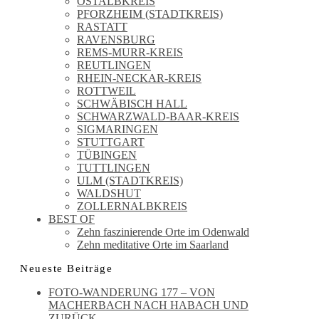
OSTALBKREIS
PFORZHEIM (STADTKREIS)
RASTATT
RAVENSBURG
REMS-MURR-KREIS
REUTLINGEN
RHEIN-NECKAR-KREIS
ROTTWEIL
SCHWÄBISCH HALL
SCHWARZWALD-BAAR-KREIS
SIGMARINGEN
STUTTGART
TÜBINGEN
TUTTLINGEN
ULM (STADTKREIS)
WALDSHUT
ZOLLERNALBKREIS
BEST OF
Zehn faszinierende Orte im Odenwald
Zehn meditative Orte im Saarland
Neueste Beiträge
FOTO-WANDERUNG 177 – VON
MACHERBACH NACH HABACH UND
ZURÜCK