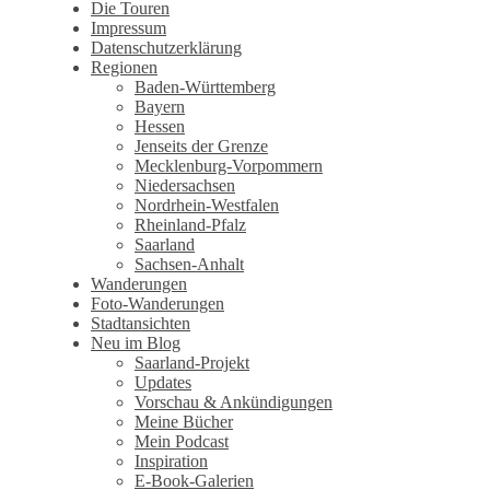
Wandertagebuch von Torsten
Die Touren
Impressum
Wirschum
Datenschutzerklärung
Regionen
Baden-Württemberg
Bayern
Hessen
Jenseits der Grenze
Mecklenburg-Vorpommern
Niedersachsen
Nordrhein-Westfalen
Rheinland-Pfalz
Saarland
Sachsen-Anhalt
Wanderungen
Foto-Wanderungen
Stadtansichten
Neu im Blog
Saarland-Projekt
Updates
Vorschau & Ankündigungen
Meine Bücher
Mein Podcast
Inspiration
E-Book-Galerien