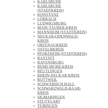
KARLSRUHE
KARLSRUHE
(STADTKREIS)
KONSTANZ
LÖRRACH
LUDWIGSBURG
MAIN-TAUBER-KREIS
MANNHEIM (STADTKREIS)
NECKAR-ODENWALD-
KREIS
ORTENAUKREIS
OSTALBKREIS
PFORZHEIM (STADTKREIS)
RASTATT
RAVENSBURG
REMS-MURR-KREIS
REUTLINGEN
RHEIN-NECKAR-KREIS
ROTTWEIL
SCHWÄBISCH HALL
SCHWARZWALD-BAAR-
KREIS
SIGMARINGEN
STUTTGART
TÜBINGEN