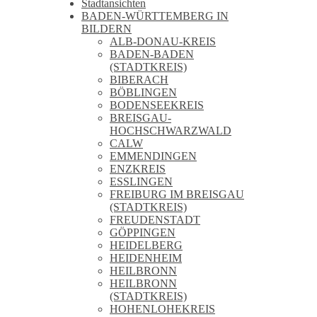
Stadtansichten
BADEN-WÜRTTEMBERG IN
BILDERN
ALB-DONAU-KREIS
BADEN-BADEN
(STADTKREIS)
BIBERACH
BÖBLINGEN
BODENSEEKREIS
BREISGAU-
HOCHSCHWARZWALD
CALW
EMMENDINGEN
ENZKREIS
ESSLINGEN
FREIBURG IM BREISGAU
(STADTKREIS)
FREUDENSTADT
GÖPPINGEN
HEIDELBERG
HEIDENHEIM
HEILBRONN
HEILBRONN
(STADTKREIS)
HOHENLOHEKREIS