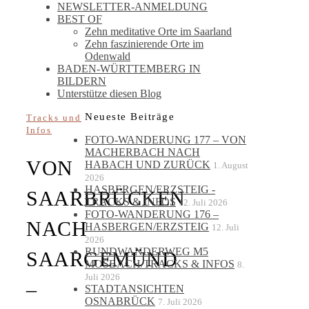
NEWSLETTER-ANMELDUNG
BEST OF
Zehn meditative Orte im Saarland
Zehn faszinierende Orte im
Odenwald
BADEN-WÜRTTEMBERG IN
BILDERN
Unterstütze diesen Blog
Neueste Beiträge
Tracks und
Infos
FOTO-WANDERUNG 177 – VON
MACHERBACH NACH
VON
HABACH UND ZURÜCK
1. August
2026
HASBERGEN/ERZSTEIG -
SAARBRÜCKEN
TRACKS & INFOS
12. Juli 2026
FOTO-WANDERUNG 176 –
NACH
HASBERGEN/ERZSTEIG
12. Juli
2026
RUNDWANDERWEG M5
SAARGEMÜND
MOSBACH/TRACKS & INFOS
8.
Juli 2026
–
STADTANSICHTEN
OSNABRÜCK
7. Juli 2026