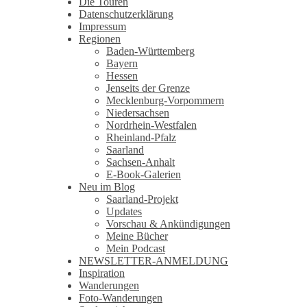
Die Touren
Datenschutzerklärung
Impressum
Regionen
Baden-Württemberg
Bayern
Hessen
Jenseits der Grenze
Mecklenburg-Vorpommern
Niedersachsen
Nordrhein-Westfalen
Rheinland-Pfalz
Saarland
Sachsen-Anhalt
E-Book-Galerien
Neu im Blog
Saarland-Projekt
Updates
Vorschau & Ankündigungen
Meine Bücher
Mein Podcast
NEWSLETTER-ANMELDUNG
Inspiration
Wanderungen
Foto-Wanderungen