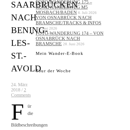
FOTO-WANDERUNG 175 –
SAARBRÜCKEN
RUNDWANDERWEG M5
MOSBACH/BADEN
6. Juli 2026
NACH
VON OSNABRÜCK NACH
BRAMSCHE/TRACKS & INFOS
BENING-
29. Juni 2026
FOTO-WANDERUNG 174 – VON
OSNABRÜCK NACH
LES-
BRAMSCHE
28. Juni 2026
ST.-
Mein Wander-E-Book
AVOLD
Tour der Woche
24. März
2018
/
2
Comments
F
ür
die
Bildbeschreibungen