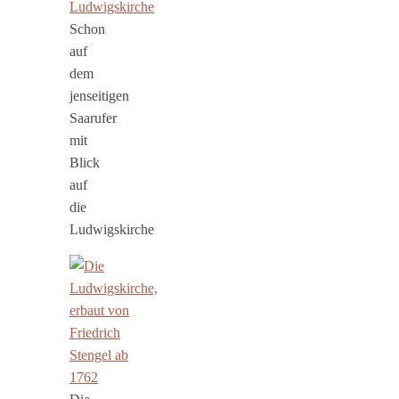
Schon
auf
dem
jenseitigen
Saarufer
mit
Blick
auf
die
Ludwigskirche