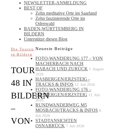
NEWSLETTER-ANMELDUNG
BEST OF
Zehn meditative Orte im Saarland
Zehn faszinierende Orte im
Odenwald
BADEN-WÜRTTEMBERG IN
BILDERN
Unterstütze diesen Blog
Neueste Beiträge
Die Touren
in Bildern
FOTO-WANDERUNG 177 – VON
MACHERBACH NACH
TOUR
HABACH UND ZURÜCK
1. August
2026
HASBERGEN/ERZSTEIG -
48 IN
TRACKS & INFOS
12. Juli 2026
FOTO-WANDERUNG 176 –
BILDERN
HASBERGEN/ERZSTEIG
12. Juli
2026
RUNDWANDERWEG M5
–
MOSBACH/TRACKS & INFOS
8.
Juli 2026
VON
STADTANSICHTEN
OSNABRÜCK
7. Juli 2026