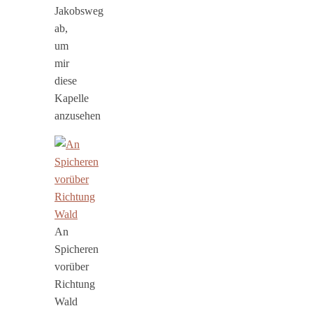
Jakobsweg
ab,
um
mir
diese
Kapelle
anzusehen
An
Spicheren
vorüber
Richtung
Wald