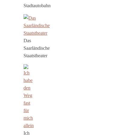
Stadtautobahn
Das
Saarländische
Staatstheater
Ich