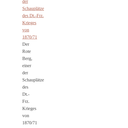
Der
Rote
Berg,
einer
der
Schauplätze
des
Dt.-
Frz.
Krieges
von
1870/71