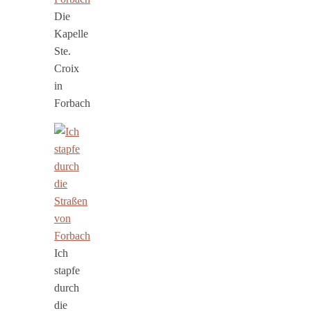
Die
Kapelle
Ste.
Croix
in
Forbach
Ich
stapfe
durch
die