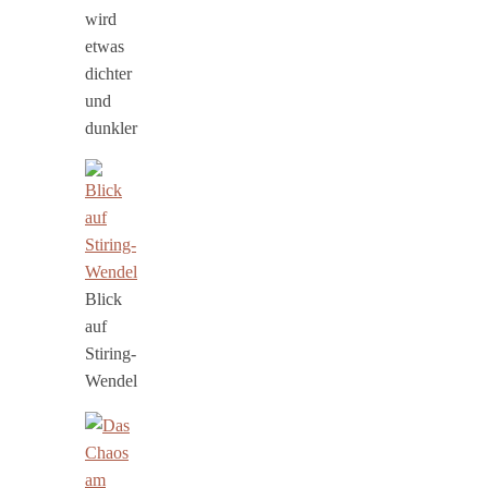
wird
etwas
dichter
und
dunkler
Blick
auf
Stiring-
Wendel