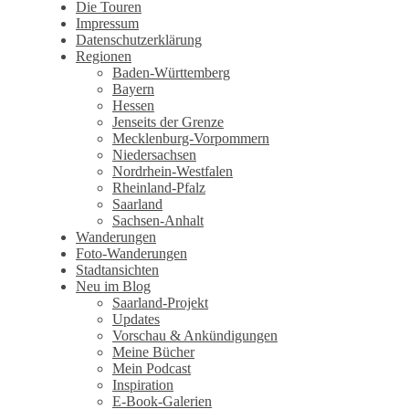
Wandertagebuch von Torsten
Die Touren
Impressum
Wirschum
Datenschutzerklärung
Regionen
Baden-Württemberg
Bayern
Hessen
Jenseits der Grenze
Mecklenburg-Vorpommern
Niedersachsen
Nordrhein-Westfalen
Rheinland-Pfalz
Saarland
Sachsen-Anhalt
Wanderungen
Foto-Wanderungen
Stadtansichten
Neu im Blog
Saarland-Projekt
Updates
Vorschau & Ankündigungen
Meine Bücher
Mein Podcast
Inspiration
E-Book-Galerien