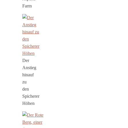
Farm
Der
Anstieg
hinauf
zu
den
Spicherer
Höhen