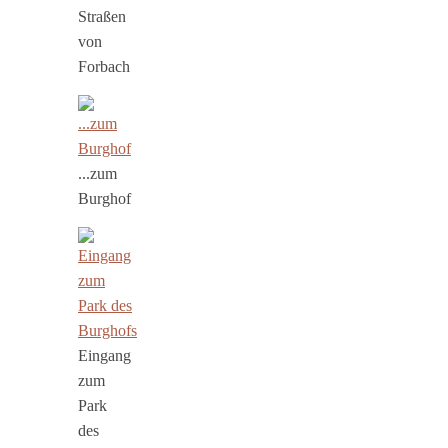
Straßen
von
Forbach
...zum
Burghof
Eingang
zum
Park
des