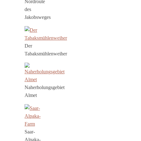
Nordroute
des
Jakobsweges
Der
Tabaksmühlenweiher
Naherholungsgebiet
Almet
Saar-
Alpaka-