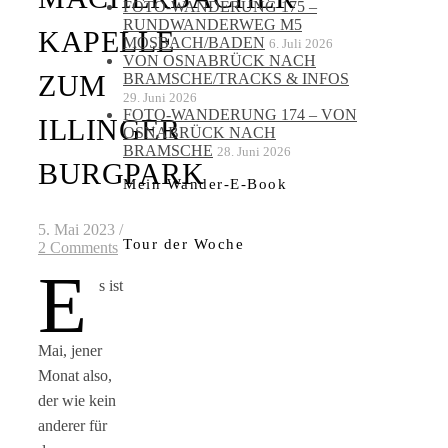
FOTO-WANDERUNG 175 –
RUNDWANDERWEG M5
KAPELLE
MOSBACH/BADEN
6. Juli 2026
VON OSNABRÜCK NACH
ZUM
BRAMSCHE/TRACKS & INFOS
29. Juni 2026
FOTO-WANDERUNG 174 – VON
ILLINGER
OSNABRÜCK NACH
BRAMSCHE
28. Juni 2026
BURGPARK
Mein Wander-E-Book
5. Mai 2023
/
Tour der Woche
2 Comments
E
s ist
Mai, jener
Monat also,
der wie kein
anderer für