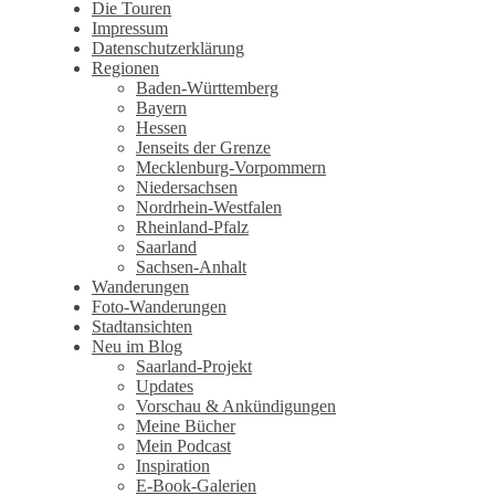
Wandertagebuch von Torsten
Die Touren
Impressum
Wirschum
Datenschutzerklärung
Regionen
Baden-Württemberg
Bayern
Hessen
Jenseits der Grenze
Mecklenburg-Vorpommern
Niedersachsen
Nordrhein-Westfalen
Rheinland-Pfalz
Saarland
Sachsen-Anhalt
Wanderungen
Foto-Wanderungen
Stadtansichten
Neu im Blog
Saarland-Projekt
Updates
Vorschau & Ankündigungen
Meine Bücher
Mein Podcast
Inspiration
E-Book-Galerien