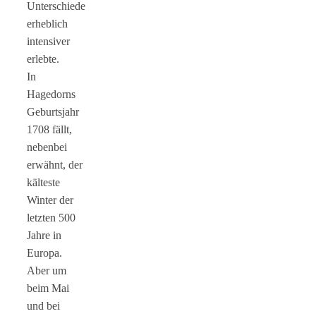
Unterschiede
erheblich
intensiver
erlebte.
In
Hagedorns
Geburtsjahr
1708 fällt,
nebenbei
erwähnt, der
kälteste
Winter der
letzten 500
Jahre in
Europa.
Aber um
beim Mai
und bei