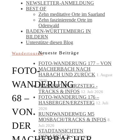
NEWSLETTER-ANMELDUNG
BEST OF
Zehn meditative Orte im Saarland
Zehn faszinierende Orte im
Odenwald
BADEN-WÜRTTEMBERG IN
BILDERN
Unterstütze diesen Blog
Neueste Beiträge
Wandertouren
FOTO-WANDERUNG 177 – VON
FOTO-
MACHERBACH NACH
HABACH UND ZURÜCK
1. August
2026
WANDERUNG
HASBERGEN/ERZSTEIG -
TRACKS & INFOS
12. Juli 2026
68 –
FOTO-WANDERUNG 176 –
HASBERGEN/ERZSTEIG
12. Juli
2026
VON
RUNDWANDERWEG M5
MOSBACH/TRACKS & INFOS
8.
DER
Juli 2026
STADTANSICHTEN
OSNABRÜCK
MACHERBACHER
7. Juli 2026