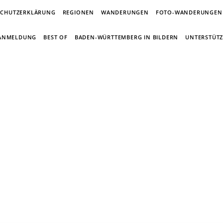
SCHUTZERKLÄRUNG
REGIONEN
WANDERUNGEN
FOTO-WANDERUNGEN
-ANMELDUNG
BEST OF
BADEN-WÜRTTEMBERG IN BILDERN
UNTERSTÜTZ
in Wandertagebuch von Torsten Wirsch