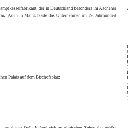
Dampfkesselfabrikant, der in Deutschland besonders im Aachener
r. Auch in Mainz fasste das Unternehmen im 19. Jahrhundert
chen Palais auf dem Bischofsplatz
– an dieser Stelle befand sich zu römischen Zeiten das größte