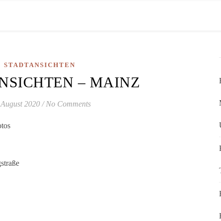
STADTANSICHTEN
NSICHTEN – MAINZ
 August 2020
/
No Comments
otos
straße