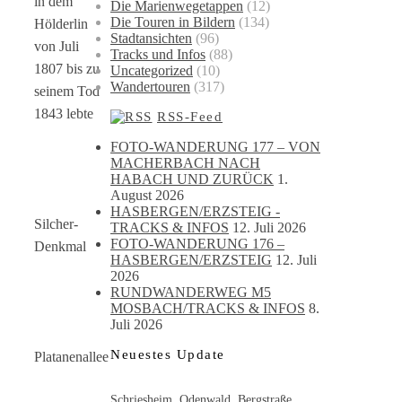
in dem
Die Marienwegetappen
(12)
Die Touren in Bildern
(134)
Hölderlin
Stadtansichten
(96)
von Juli
Tracks und Infos
(88)
1807 bis zu
Uncategorized
(10)
Wandertouren
(317)
seinem Tod
1843 lebte
RSS-Feed
FOTO-WANDERUNG 177 – VON
MACHERBACH NACH
HABACH UND ZURÜCK
1.
August 2026
HASBERGEN/ERZSTEIG -
Silcher-
TRACKS & INFOS
12. Juli 2026
FOTO-WANDERUNG 176 –
Denkmal
HASBERGEN/ERZSTEIG
12. Juli
2026
RUNDWANDERWEG M5
MOSBACH/TRACKS & INFOS
8.
Juli 2026
Neuestes Update
Platanenallee
Schriesheim, Odenwald, Bergstraße