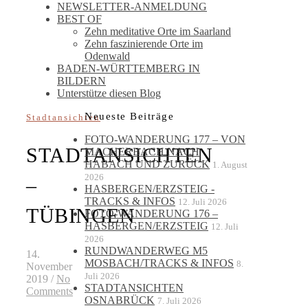
NEWSLETTER-ANMELDUNG
BEST OF
Zehn meditative Orte im Saarland
Zehn faszinierende Orte im
Odenwald
BADEN-WÜRTTEMBERG IN
BILDERN
Unterstütze diesen Blog
Neueste Beiträge
Stadtansichten
FOTO-WANDERUNG 177 – VON
STADTANSICHTEN
MACHERBACH NACH
HABACH UND ZURÜCK
1. August
2026
–
HASBERGEN/ERZSTEIG -
TRACKS & INFOS
12. Juli 2026
TÜBINGEN
FOTO-WANDERUNG 176 –
HASBERGEN/ERZSTEIG
12. Juli
2026
RUNDWANDERWEG M5
14.
MOSBACH/TRACKS & INFOS
8.
November
Juli 2026
2019
/
No
STADTANSICHTEN
Comments
OSNABRÜCK
7. Juli 2026