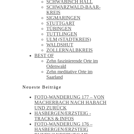
SCHWÄBISCH HALL
SCHWARZWALD-BAAR-
KREIS
SIGMARINGEN
STUTTGART
TÜBINGEN
TUTTLINGEN
ULM (STADTKREIS)
WALDSHUT
ZOLLERNALBKREIS
BEST OF
Zehn faszinierende Orte im
Odenwald
Zehn meditative Orte im
Saarland
Neueste Beiträge
FOTO-WANDERUNG 177 – VON
MACHERBACH NACH HABACH
UND ZURÜCK
HASBERGEN/ERZSTEIG -
TRACKS & INFOS
FOTO-WANDERUNG 176 –
HASBERGEN/ERZSTEIG