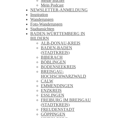
Meine Bücher
Mein Podcast
NEWSLETTER-ANMELDUNG
Inspiration
Wanderungen
Foto-Wanderungen
Stadtansichten
BADEN-WÜRTTEMBERG IN
BILDERN
ALB-DONAU-KREIS
BADEN-BADEN
(STADTKREIS)
BIBERACH
BÖBLINGEN
BODENSEEKREIS
BREISGAU-
HOCHSCHWARZWALD
CALW
EMMENDINGEN
ENZKREIS
ESSLINGEN
FREIBURG IM BREISGAU
(STADTKREIS)
FREUDENSTADT
GÖPPINGEN