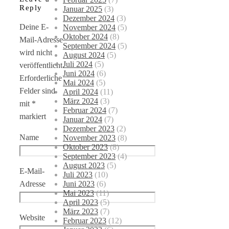
Reply
Januar 2025
(3)
Dezember 2024
(3)
Deine E-
November 2024
(5)
Oktober 2024
(8)
Mail-Adresse
September 2024
(5)
wird nicht
August 2024
(5)
Juli 2024
(5)
veröffentlicht.
Juni 2024
(6)
Erforderliche
Mai 2024
(5)
Felder sind
April 2024
(11)
März 2024
(3)
mit
*
Februar 2024
(7)
markiert
Januar 2024
(7)
Dezember 2023
(2)
Name
November 2023
(8)
Oktober 2023
(8)
September 2023
(4)
August 2023
(5)
E-Mail-
Juli 2023
(10)
Juni 2023
(6)
Adresse
Mai 2023
(11)
April 2023
(5)
März 2023
(7)
Website
Februar 2023
(12)