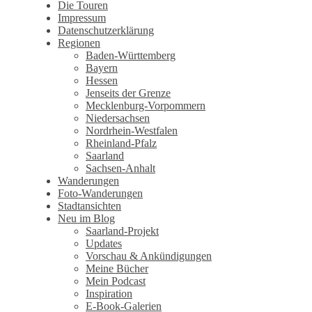
Wandertagebuch von Torsten
Die Touren
Impressum
Wirschum
Datenschutzerklärung
Regionen
Baden-Württemberg
Bayern
Hessen
Jenseits der Grenze
Mecklenburg-Vorpommern
Niedersachsen
Nordrhein-Westfalen
Rheinland-Pfalz
Saarland
Sachsen-Anhalt
Wanderungen
Foto-Wanderungen
Stadtansichten
Neu im Blog
Saarland-Projekt
Updates
Vorschau & Ankündigungen
Meine Bücher
Mein Podcast
Inspiration
E-Book-Galerien