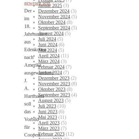
Januar 2025
(3)
Der
Dezember 2024
(3)
November 2024
(5)
im
Oktober 2024
(8)
18.
September 2024
(5)
August 2024
(5)
Jahrhundert
Juli 2024
(5)
aus
Juni 2024
(6)
Edenkoben
Mai 2024
(5)
April 2024
(11)
nach
März 2024
(3)
Amerika
Februar 2024
(7)
Januar 2024
(7)
ausgewanderte
Dezember 2023
(2)
J.
November 2023
(8)
A.
Oktober 2023
(8)
September 2023
(4)
Hartmann
August 2023
(5)
soll
Juli 2023
(10)
Juni 2023
(6)
das
Mai 2023
(11)
Vorbild
April 2023
(5)
für
März 2023
(7)
Februar 2023
(12)
Coopers