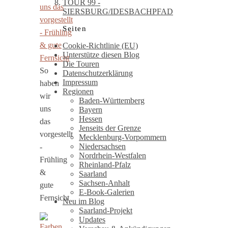
TOUR 99 -
SIERSBURG/IDESBACHPFAD
Seiten
Cookie-Richtlinie (EU)
Unterstütze diesen Blog
Die Touren
So
Datenschutzerklärung
Impressum
haben
Regionen
wir
Baden-Württemberg
uns
Bayern
Hessen
das
Jenseits der Grenze
vorgestellt
Mecklenburg-Vorpommern
Niedersachsen
-
Nordrhein-Westfalen
Frühling
Rheinland-Pfalz
&
Saarland
Sachsen-Anhalt
gute
E-Book-Galerien
Fernsicht
Neu im Blog
Saarland-Projekt
Updates