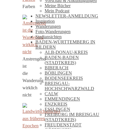
Vorschau & Ankündigungen
Meine Bücher
Farben
Mein Podcast
NEWSLETTER-ANMELDUNG
Inspiration
Wanderungen
Foto-Wanderungen
Stadtansichten
BADEN-WÜRTTEMBERG IN
BILDERN
ALB-DONAU-KREIS
BADEN-BADEN
Anstrengend
(STADTKREIS)
ist
BIBERACH
BÖBLINGEN
die
BODENSEEKREIS
Wanderung
BREISGAU-
wirklich
HOCHSCHWARZWALD
CALW
nicht
EMMENDINGEN
ENZKREIS
ESSLINGEN
FREIBURG IM BREISGAU
(STADTKREIS)
FREUDENSTADT