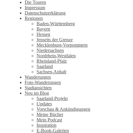
Wandertagebuch von Torsten
Die Touren
Impressum
Wirschum
Datenschutzerklärung
Regionen
Baden-Württemberg
Bayern
Hessen
Jenseits der Grenze
Mecklenburg-Vorpommern
Niedersachsen
Nordrhein-Westfalen
Rheinland-Pfalz
Saarland
Sachsen-Anhalt
Wanderungen
Foto-Wanderungen
Stadtansichten
Neu im Blog
Saarland-Projekt
Updates
Vorschau & Ankündigungen
Meine Bücher
Mein Podcast
Inspiration
E-Book-Galerien