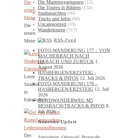
Die Marienwegetappen
(12)
Die Touren in Bildern
(134)
Stadtansichten
(96)
Tracks und Infos
(88)
Uncategorized
(10)
Die
Wandertouren
(317)
ersten
RSS-Feed
Meter
FOTO-WANDERUNG 177 – VON
MACHERBACH NACH
HABACH UND ZURÜCK
1.
August 2026
HASBERGEN/ERZSTEIG -
Leere
TRACKS & INFOS
12. Juli 2026
FOTO-WANDERUNG 176 –
Straßen
HASBERGEN/ERZSTEIG
12. Juli
in
2026
Edenkoben
RUNDWANDERWEG M5
MOSBACH/TRACKS & INFOS
8.
Juli 2026
Neuestes Update
Der
Schriesheim, Odenwald, Bergstraße