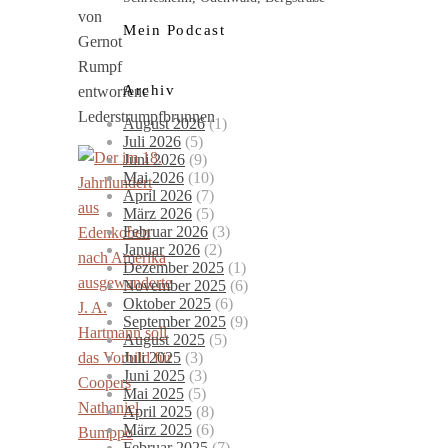
von
Mein Podcast
Gernot
Rumpf
Archiv
entworfene
Lederstrumpfbrunnen
August 2026
(1)
Juli 2026
(5)
Juni 2026
(9)
Mai 2026
(10)
April 2026
(7)
März 2026
(5)
Februar 2026
(3)
Januar 2026
(2)
Dezember 2025
(1)
November 2025
(6)
Oktober 2025
(6)
September 2025
(9)
August 2025
(5)
Juli 2025
(3)
Juni 2025
(3)
Mai 2025
(5)
April 2025
(8)
März 2025
(6)
Februar 2025
(7)