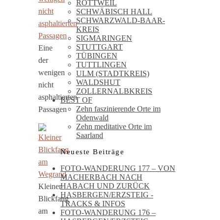
ROTTWEIL
SCHWÄBISCH HALL
SCHWARZWALD-BAAR-
KREIS
SIGMARINGEN
STUTTGART
Eine
TÜBINGEN
der
TUTTLINGEN
wenigen
ULM (STADTKREIS)
WALDSHUT
nicht
ZOLLERNALBKREIS
asphaltierten
BEST OF
Zehn faszinierende Orte im
Passagen
Odenwald
Zehn meditative Orte im
Saarland
Neueste Beiträge
FOTO-WANDERUNG 177 – VON
MACHERBACH NACH
HABACH UND ZURÜCK
Kleiner
HASBERGEN/ERZSTEIG -
Blickfang
TRACKS & INFOS
am
FOTO-WANDERUNG 176 –