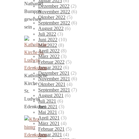
Januar 2023
(6)
Nathaniel
Dezember 2022
(2)
Bumppo
November 2022
(6)
Oktober 2022
(5)
gewesen
September 2022
(6)
sein
August 2022
(6)
Juli 2022
(3)
Juni 2022
(10)
Mai 2022
(8)
April 2022
(8)
März 2022
(3)
Februar 2022
(5)
Januar 2022
(6)
Dezember 2021
(2)
Katholische
November 2021
(6)
Kirche
Oktober 2021
(4)
September 2021
(7)
St.
August 2021
(6)
Ludwig
Juli 2021
(6)
Juni 2021
(3)
Edenkoben
Mai 2021
(3)
April 2021
(3)
März 2021
(4)
Februar 2021
(5)
Januar 2021
(4)