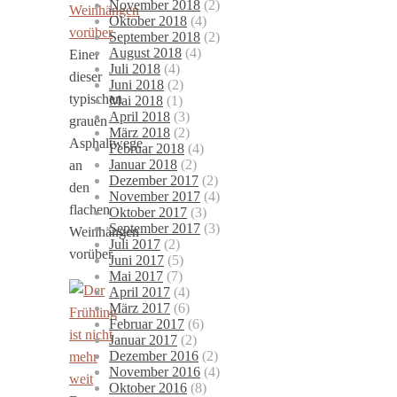
November 2018
(2)
Oktober 2018
(4)
September 2018
(2)
August 2018
(4)
Einer
Juli 2018
(4)
dieser
Juni 2018
(2)
typischen
Mai 2018
(1)
April 2018
(3)
grauen
März 2018
(2)
Asphaltwege
Februar 2018
(4)
Januar 2018
(2)
an
Dezember 2017
(2)
den
November 2017
(4)
flachen
Oktober 2017
(3)
September 2017
(3)
Weinhängen
Juli 2017
(2)
vorüber
Juni 2017
(5)
Mai 2017
(7)
April 2017
(4)
März 2017
(6)
Februar 2017
(6)
Januar 2017
(2)
Dezember 2016
(2)
November 2016
(4)
Oktober 2016
(8)