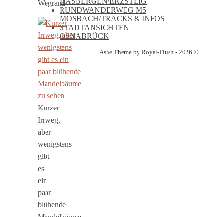
HASBERGEN/ERZSTEIG
Wegrand
RUNDWANDERWEG M5
MOSBACH/TRACKS & INFOS
STADTANSICHTEN
OSNABRÜCK
Ashe Theme by Royal-Flush - 2026 ©
Kurzer
Irrweg,
aber
wenigstens
gibt
es
ein
paar
blühende
Mandelbäume