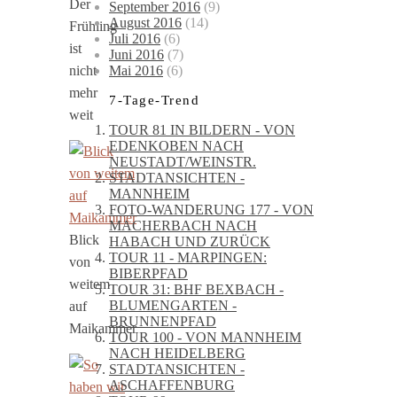
Der
September 2016
(9)
August 2016
(14)
Frühling
Juli 2016
(6)
ist
Juni 2016
(7)
Mai 2016
(6)
nicht
mehr
7-Tage-Trend
weit
TOUR 81 IN BILDERN - VON
EDENKOBEN NACH
NEUSTADT/WEINSTR.
STADTANSICHTEN -
MANNHEIM
FOTO-WANDERUNG 177 - VON
MACHERBACH NACH
Blick
HABACH UND ZURÜCK
TOUR 11 - MARPINGEN:
von
BIBERPFAD
weitem
TOUR 31: BHF BEXBACH -
BLUMENGARTEN -
auf
BRUNNENPFAD
Maikammer
TOUR 100 - VON MANNHEIM
NACH HEIDELBERG
STADTANSICHTEN -
ASCHAFFENBURG