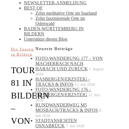
NEWSLETTER-ANMELDUNG
BEST OF
Zehn meditative Orte im Saarland
Zehn faszinierende Orte im
Odenwald
BADEN-WÜRTTEMBERG IN
BILDERN
Unterstütze diesen Blog
Neueste Beiträge
Die Touren
in Bildern
FOTO-WANDERUNG 177 – VON
MACHERBACH NACH
TOUR
HABACH UND ZURÜCK
1. August
2026
HASBERGEN/ERZSTEIG -
81 IN
TRACKS & INFOS
12. Juli 2026
FOTO-WANDERUNG 176 –
BILDERN
HASBERGEN/ERZSTEIG
12. Juli
2026
RUNDWANDERWEG M5
–
MOSBACH/TRACKS & INFOS
8.
Juli 2026
VON
STADTANSICHTEN
OSNABRÜCK
7. Juli 2026