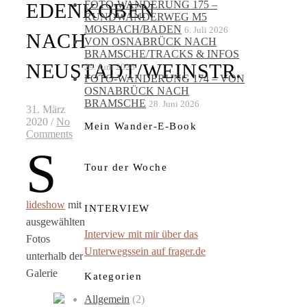
FOTO-WANDERUNG 175 –
EDENKOBEN
RUNDWANDERWEG M5
MOSBACH/BADEN
6. Juli 2026
NACH
VON OSNABRÜCK NACH
BRAMSCHE/TRACKS & INFOS
NEUSTADT/WEINSTR.
29. Juni 2026
FOTO-WANDERUNG 174 – VON
OSNABRÜCK NACH
BRAMSCHE
28. Juni 2026
31. März
2020
/
No
Mein Wander-E-Book
Comments
S
Tour der Woche
lideshow
mit
INTERVIEW
ausgewählten
Interview mit mir über das
Fotos
Unterwegssein auf frager.de
unterhalb der
Galerie
Kategorien
Allgemein
(2)