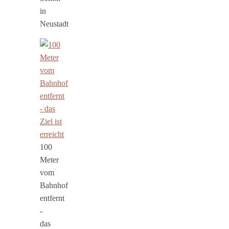
in
Neustadt
100
Meter
vom
Bahnhof
entfernt
-
das