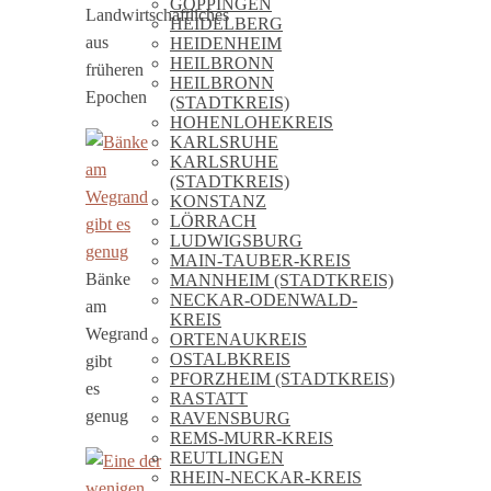
GÖPPINGEN
Landwirtschaftliches
HEIDELBERG
aus
HEIDENHEIM
HEILBRONN
früheren
HEILBRONN
Epochen
(STADTKREIS)
HOHENLOHEKREIS
KARLSRUHE
KARLSRUHE
(STADTKREIS)
KONSTANZ
LÖRRACH
LUDWIGSBURG
MAIN-TAUBER-KREIS
Bänke
MANNHEIM (STADTKREIS)
NECKAR-ODENWALD-
am
KREIS
Wegrand
ORTENAUKREIS
OSTALBKREIS
gibt
PFORZHEIM (STADTKREIS)
es
RASTATT
genug
RAVENSBURG
REMS-MURR-KREIS
REUTLINGEN
RHEIN-NECKAR-KREIS